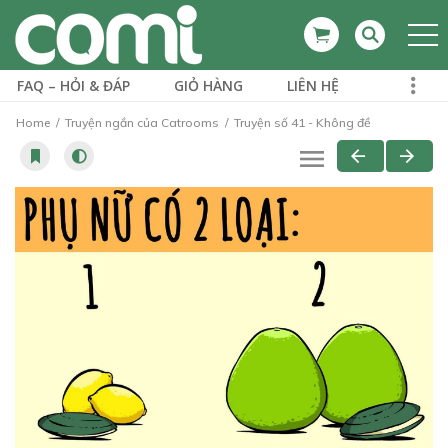
FAQ – HỎI & ĐÁP
GIỎ HÀNG
LIÊN HỆ
Home
Truyện ngắn của Catrooms
Truyện số 41 - Không đề