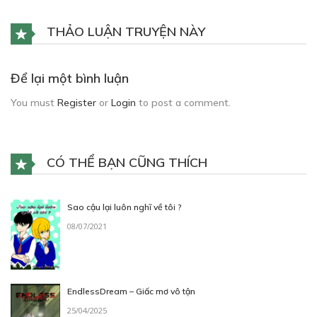
THẢO LUẬN TRUYỆN NÀY
Để lại một bình luận
You must
Register
or
Login
to post a comment.
CÓ THỂ BẠN CŨNG THÍCH
Sao cậu lại luôn nghĩ về tôi ?
08/07/2021
EndlessDream – Giấc mơ vô tận
25/04/2025