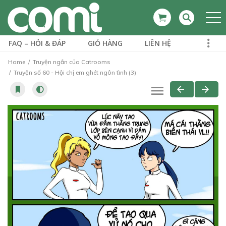
FAQ – HỎI & ĐÁP
GIỎ HÀNG
LIÊN HỆ
Home
Truyện ngắn của Catrooms
Truyện số 60 - Hội chị em ghét ngôn tình (3)