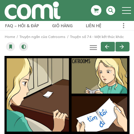
FAQ – HỎI & ĐÁP
GIỎ HÀNG
LIÊN HỆ
Home
Truyện ngắn của Catrooms
Truyện số 74 - Một kết thúc khác