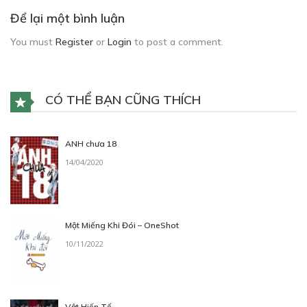
Để lại một bình luận
You must
Register
or
Login
to post a comment.
CÓ THỂ BẠN CŨNG THÍCH
ANH chưa 18
14/04/2020
Một Miếng Khi Đói – OneShot
10/11/2022
Vật Hiến Tế