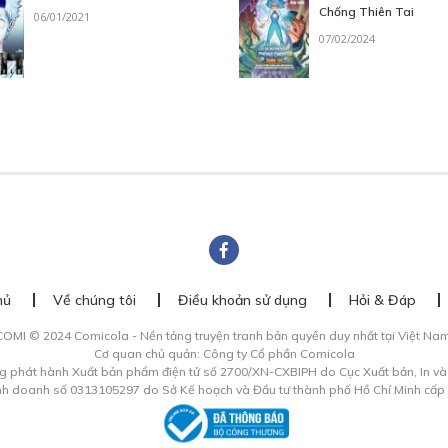
Chống Thiên Tai
06/01/2021
07/02/2024
hủ
Về chúng tôi
Điều khoản sử dụng
Hỏi & Đáp
COMI © 2024 Comicola - Nền tảng truyện tranh bản quyền duy nhất tại Việt Nam
Cơ quan chủ quản: Công ty Cổ phần Comicola
g phát hành Xuất bản phẩm điện tử số 2700/XN-CXBIPH do Cục Xuất bản, In v
inh doanh số 0313105297 do Sở Kế hoạch và Đầu tư thành phố Hồ Chí Minh cấp