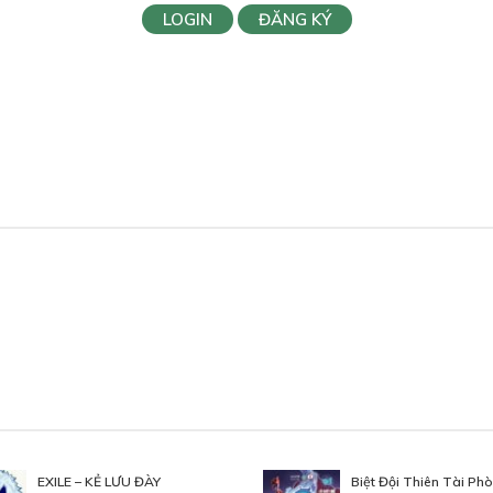
LOGIN
ĐĂNG KÝ
EXILE – KẺ LƯU ĐÀY
Biệt Đội Thiên Tài Ph