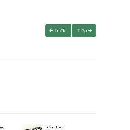
Trước
Tiếp
òng
Giống Loài