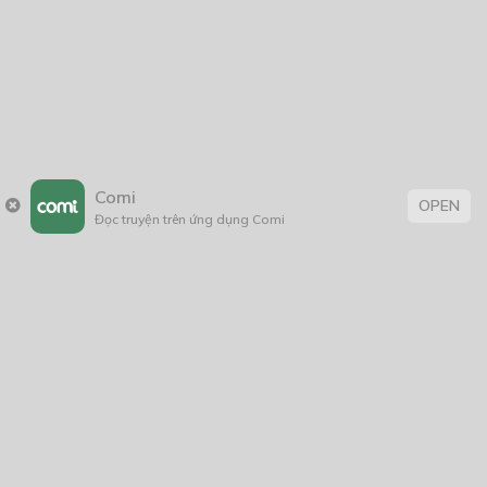
13/08/2022 at 08:02
Meo meo
ĐĂNG NHẬP ĐỂ BÌNH LUẬN
Ta chuyện tiếp đi bạn
11/02/2022 at 09:49
Comi
OPEN
Zanny02
ĐĂNG NHẬP ĐỂ BÌNH LUẬN
Đọc truyện trên ứng dụng Comi
Nét vẽ rất đẹp, tô màu cũng mượt! Cảm ơn tác giả.
Mặc dù mình khá là không thích tuýp nữ chính vô
duyên thế này…
19/09/2021 at 20:56
MikoYamada._.568
Công nhận
30/09/2022 at 00:08