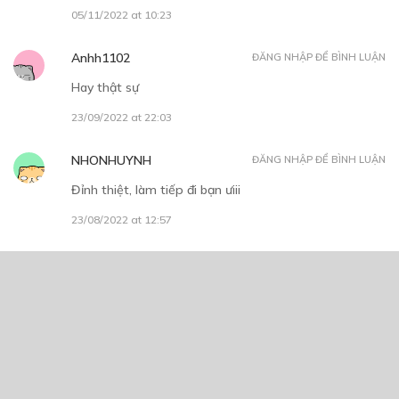
05/11/2022 at 10:23
Anhh1102
ĐĂNG NHẬP ĐỂ BÌNH LUẬN
Hay thật sự
23/09/2022 at 22:03
NHONHUYNH
ĐĂNG NHẬP ĐỂ BÌNH LUẬN
Đỉnh thiệt, làm tiếp đi bạn ưiii
23/08/2022 at 12:57
NHONHUYNH
ĐĂNG NHẬP ĐỂ BÌNH LUẬN
Ác nhân:))))
23/08/2022 at 12:57
Người dùng 1139052
ĐĂNG NHẬP ĐỂ BÌNH LUẬN
ra phẩn 2 đi bạn:(((