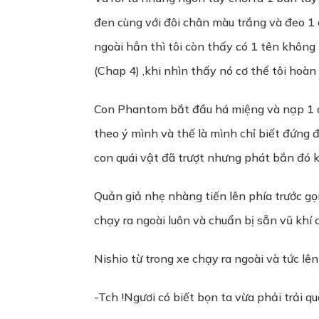
đen cùng với đôi chân màu trắng và đeo 1 c
ngoài hẳn thì tôi còn thấy có 1 tên khôn
(Chap 4) ,khi nhìn thấy nó cơ thể tôi hoà
Con Phantom bắt đầu há miệng và nạp 1 qu
theo ý mình và thế là mình chỉ biết đứng 
con quái vật đã trượt nhưng phát bắn đó k
Quản giả nhẹ nhàng tiến lên phía trước gọ
chạy ra ngoài luôn và chuẩn bị sẵn vũ khí 
Nishio từ trong xe chạy ra ngoài và tức lên 
-Tch !Ngươi có biết bọn ta vừa phải trải 