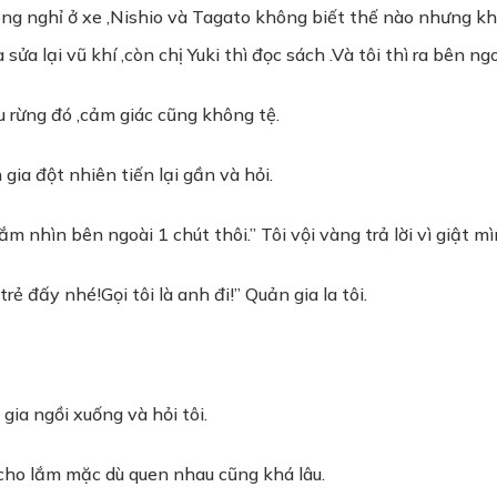
òng nghỉ ở xe ,Nishio và Tagato không biết thế nào nhưng k
 sửa lại vũ khí ,còn chị Yuki thì đọc sách .Và tôi thì ra bên 
hu rừng đó ,cảm giác cũng không tệ.
ia đột nhiên tiến lại gần và hỏi.
m nhìn bên ngoài 1 chút thôi.” Tôi vội vàng trả lời vì giật mì
ẻ đấy nhé!Gọi tôi là anh đi!” Quản gia la tôi.
ia ngồi xuống và hỏi tôi.
ho lắm mặc dù quen nhau cũng khá lâu.