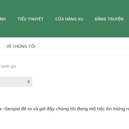
ANH
TIỂU THUYẾT
CỬA HÀNG XU
ĐĂNG TRUYỆN
VỀ CHÚNG TÔI
i quản gia
–Senpai đề ra và giờ đây chúng tôi đang mở tiệc ăn mừng ngo