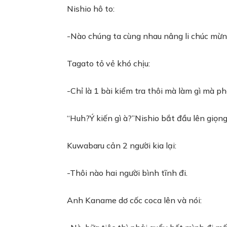
Nishio hô to:
-Nào chúng ta cùng nhau nâng li chúc mừng 
Tagato tỏ vẻ khó chịu:
-Chỉ là 1 bài kiểm tra thôi mà làm gì mà p
“Huh?Ý kiến gì à?”Nishio bắt đầu lên giọng
Kuwabaru cản 2 người kia lại:
-Thôi nào hai người bình tĩnh đi.
Anh Kaname dơ cốc coca lên và nói: