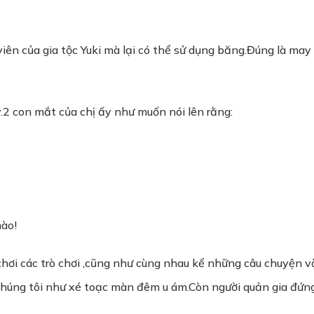
ên của gia tộc Yuki mà lại có thể sử dụng băng.Đúng là may 
ấy.2 con mắt của chị ấy như muốn nói lên rằng:
nào!
chơi các trò chơi ,cũng như cùng nhau kể những câu chuyện v
húng tôi như xé toạc màn đêm u ám.Còn người quản gia đứng