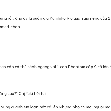
ng rồi , ông ấy là quản gia Kunihiko Rio quản gia riêng của 1
Omori-chan.
ao cấp có thể sánh ngang với 1 con Phantom cấp S cỡ lớn 
g sao?” Chị Yuki hỏi tôi.
ứ xung quanh em loạn hết cả lên.Nhưng nhờ có mọi người mà