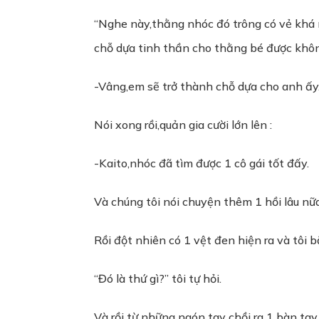
“Nghe này,thằng nhóc đó trông có vẻ khá
chỗ dựa tinh thần cho thằng bé được không?
-Vâng,em sẽ trở thành chỗ dựa cho anh ấy
Nói xong rồi,quản gia cười lớn lên :
-Kaito,nhóc đã tìm được 1 cô gái tốt đấy.
Và chúng tôi nói chuyện thêm 1 hồi lâu nữa
Rồi đột nhiên có 1 vệt đen hiện ra và tôi
“Đó là thứ gì?” tôi tự hỏi.
Và rồi từ những ngón tay chồi ra 1 bàn tay