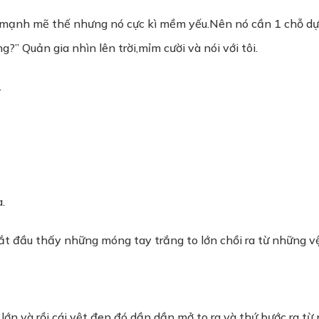
 mạnh mẽ thế nhưng nó cực kì mềm yếu.Nên nó cần 1 chỗ dự
” Quản gia nhìn lên trời,mỉm cười và nói với tôi.
.
.
 bắt đầu thấy những móng tay trắng to lớn chồi ra từ những v
 lớn và rồi cái vệt đen đó dần dần mở to ra và thứ bước ra từ