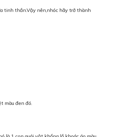
a tinh thần.Vậy nên,nhóc hãy trở thành
ệt màu đen đó.
 nó là 1 con quái vật khổng lồ khoác áo màu