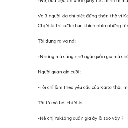
-Nè, bữa tiệc thì phải quẩy hết mình đi mấ
Và 3 người kia chỉ biết đứng thẫn thờ vì 
Chị Yuki thì cười khúc khích nhìn những tê
Tôi đứng ra và nói:
-Nhưng mà cũng nhờ ngài quản gia mà chú
Người quản gia cười :
-Tôi chỉ làm theo yêu cầu của Kaito thôi, 
Tôi tò mò hỏi chị Yuki:
-Nè chị Yuki,ông quản gia ấy là sao vậy ?