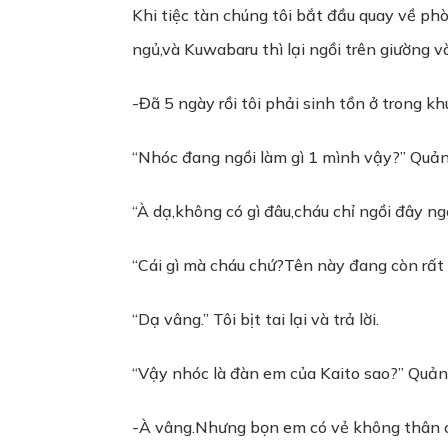
Khi tiệc tàn chúng tôi bắt đầu quay về ph
ngủ,và Kuwabaru thì lại ngồi trên giường và
-Đã 5 ngày rồi tôi phải sinh tồn ở trong k
“Nhóc đang ngồi làm gì 1 mình vậy?” Quản g
“À dạ,không có gì đâu,cháu chỉ ngồi đây ngắ
“Cái gì mà cháu chứ?Tên này đang còn rất tr
“Dạ vâng.” Tôi bịt tai lại và trả lời.
“Vậy nhóc là đàn em của Kaito sao?” Quản g
-À vâng.Nhưng bọn em có vẻ không thân c