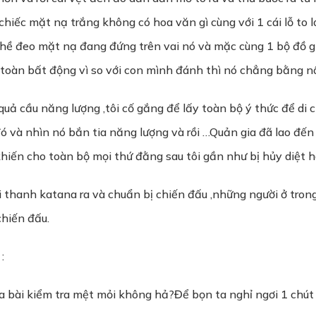
hiếc mặt nạ trắng không có hoa văn gì cùng với 1 cái lỗ to l
g hề đeo mặt nạ đang đứng trên vai nó và mặc cùng 1 bộ đồ 
n toàn bất động vì so với con mình đánh thì nó chẳng bằng n
ả cầu năng lượng ,tôi cố gắng để lấy toàn bộ ý thức để di
đó và nhìn nó bắn tia năng lượng và rồi …Quản gia đã lao đến
hiến cho toàn bộ mọi thứ đằng sau tôi gần như bị hủy diệt h
i thanh katana ra và chuẩn bị chiến đấu ,những người ở tron
chiến đấu.
:
qua bài kiểm tra mệt mỏi không hả?Để bọn ta nghỉ ngơi 1 chú