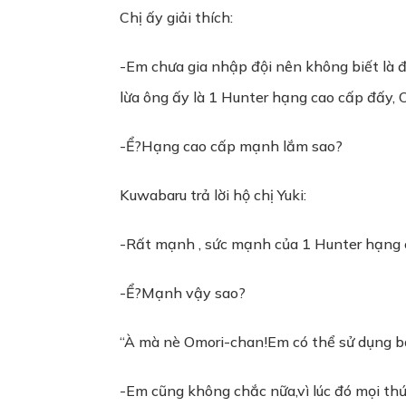
Chị ấy giải thích:
-Em chưa gia nhập đội nên không biết là đú
lừa ông ấy là 1 Hunter hạng cao cấp đấy, 
-Ể?Hạng cao cấp mạnh lắm sao?
Kuwabaru trả lời hộ chị Yuki:
-Rất mạnh , sức mạnh của 1 Hunter hạng c
-Ể?Mạnh vậy sao?
“À mà nè Omori-chan!Em có thể sử dụng băn
-Em cũng không chắc nữa,vì lúc đó mọi th