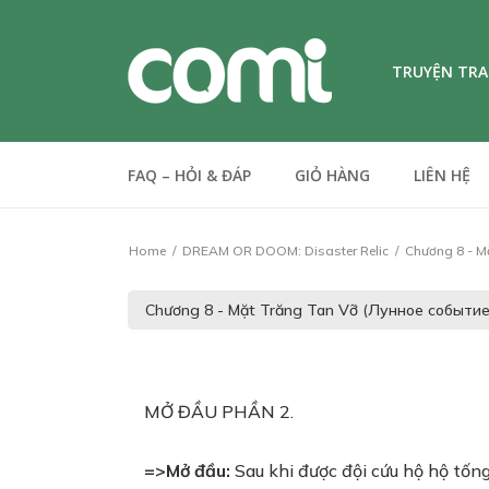
TRUYỆN TR
FAQ – HỎI & ĐÁP
GIỎ HÀNG
LIÊN HỆ
Home
DREAM OR DOOM: Disaster Relic
Chương 8 - M
MỞ ĐẦU PHẦN 2.
=>Mở đầu:
Sau khi được đội cứu hộ hộ tống