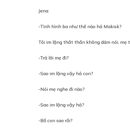
Jena:
-Tình hình ba như thế nào hả Makisk?
Tôi im lặng thất thần không dám nói, mẹ tôi
-Trả lời mẹ đi?
-Sao im lặng vậy hả con?
-Nói mẹ nghe đi nào?
-Sao im lặng vậy hả?
-Bố con sao rồi?