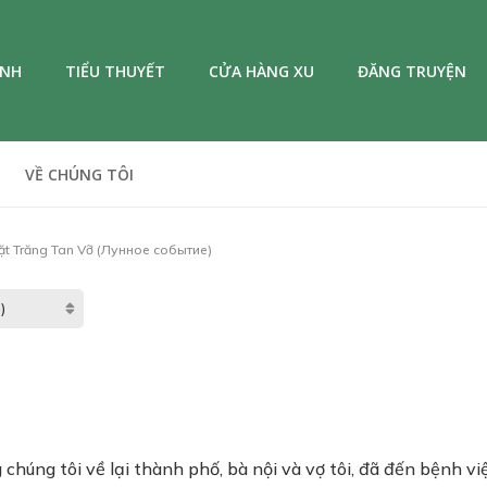
ANH
TIỂU THUYẾT
CỬA HÀNG XU
ĐĂNG TRUYỆN
VỀ CHÚNG TÔI
ặt Trăng Tan Vỡ (Лунное событие)
 chúng tôi về lại thành phố, bà nội và vợ tôi, đã đến bệnh vi