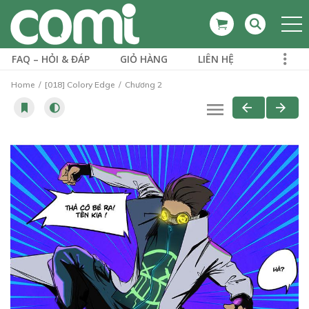
FAQ – HỎI & ĐÁP
GIỎ HÀNG
LIÊN HỆ
Home
[018] Colory Edge
Chương 2