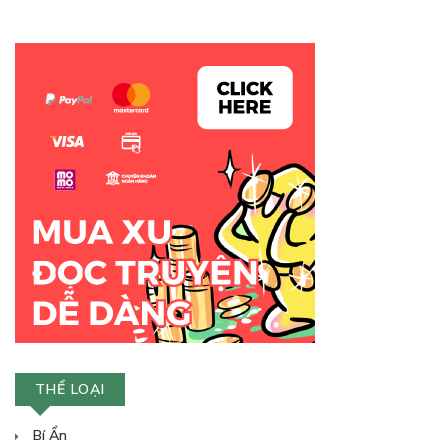
THỂ LOẠI
Bí Ẩn