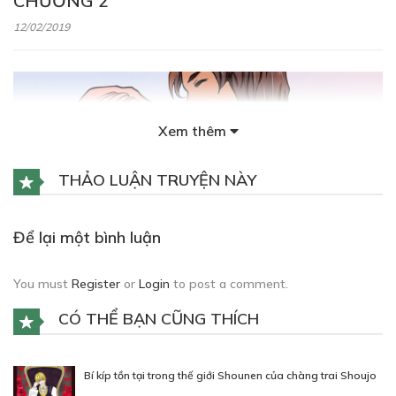
CHƯƠNG 2
12/02/2019
Xem thêm
Free
THẢO LUẬN TRUYỆN NÀY
CHƯƠNG 3
Để lại một bình luận
12/02/2019
You must
Register
or
Login
to post a comment.
CÓ THỂ BẠN CŨNG THÍCH
Bí kíp tồn tại trong thế giới Shounen của chàng trai Shoujo