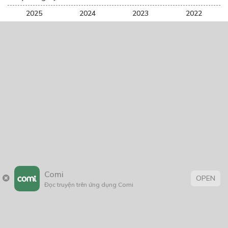
2025
2024
2023
2022
2021
2020
2019
2018
2017
2016
2014
2011
2005
1/11/2020
Trang chủ
Về chúng tôi
Điều khoản sử dụng
Comi
Hỏi & Đáp
Liên hệ
OPEN
Đọc truyện trên ứng dụng Comi
COMI © 2024 Comicola - Nền tảng truyện tranh bản quyền duy nhất tại
Việt Nam.
Cơ quan chủ quản: Công ty Cổ phần Comicola
Giấy xác nhận Đăng ký hoạt động phát hành Xuất bản phẩm điện tử số