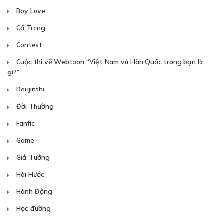
Boy Love
Cổ Trang
Contest
Cuộc thi vẽ Webtoon “Việt Nam và Hàn Quốc trong bạn là
gì?”
Doujinshi
Đời Thường
Fanfic
Game
Giả Tưởng
Hài Hước
Hành Động
Học đường