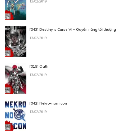
13/02/2019
[043] Destiny_s Curse VI – Quyền năng tối thượng
13/02/2019
[019] Oath
13/02/2019
[042] Nekro-nomicon
13/02/2019