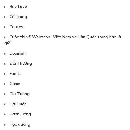
Boy Love
Cổ Trang
Contest
Cuộc thi vẽ Webtoon “Việt Nam và Hàn Quốc trong bạn là
gì?”
Doujinshi
Đời Thường
Fanfic
Game
Giả Tưởng
Hài Hước
Hành Động
Học đường