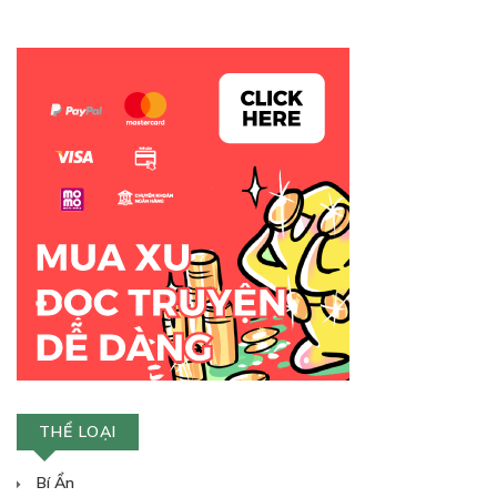
THỂ LOẠI
Bí Ẩn