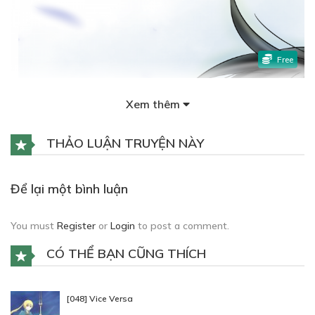
Free
Xem thêm
CHƯƠNG 3
13/02/2019
THẢO LUẬN TRUYỆN NÀY
Để lại một bình luận
You must
Register
or
Login
to post a comment.
CÓ THỂ BẠN CŨNG THÍCH
[048] Vice Versa