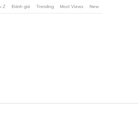
A-Z
Đánh giá
Trending
Most Views
New