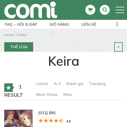
FAQ – HỎI & ĐÁP
GIỎ HÀNG
LIÊN HỆ
Home
Keira
THỂ LOẠI
Keira
Latest
A-Z
Đánh giá
Trending
1
RESULT
Most Views
New
[011] IRIS
4.6