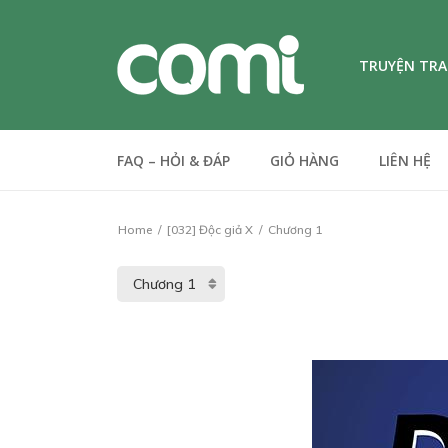
TRUYỆN TR
FAQ – HỎI & ĐÁP
GIỎ HÀNG
LIÊN HỆ
Home
[032] Độc giả X
Chương 1