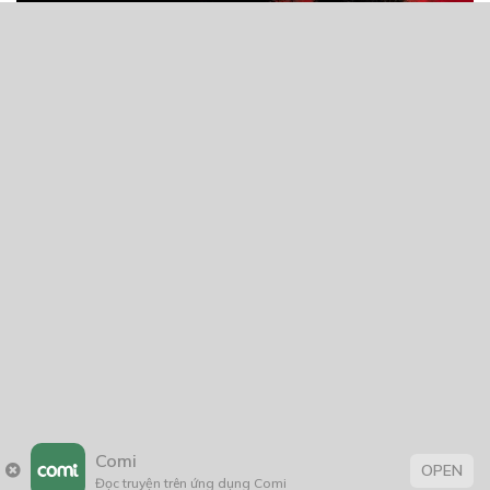
Comi
OPEN
Đọc truyện trên ứng dụng Comi