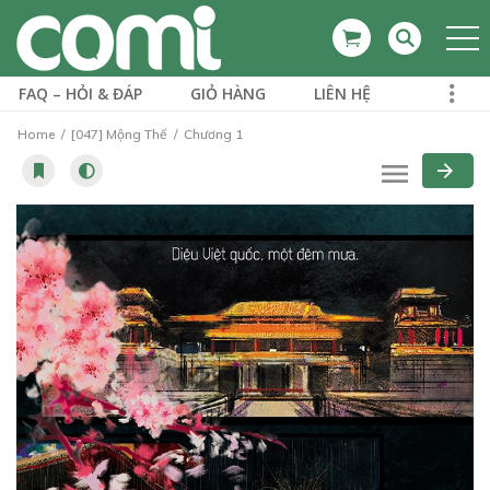
FAQ – HỎI & ĐÁP
GIỎ HÀNG
LIÊN HỆ
Home
[047] Mộng Thế
Chương 1