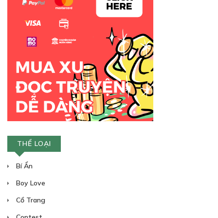
THỂ LOẠI
Bí Ẩn
Boy Love
Cổ Trang
Contest