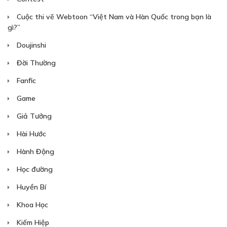
Cuộc thi vẽ Webtoon “Việt Nam và Hàn Quốc trong bạn là
gì?”
Doujinshi
Đời Thường
Fanfic
Game
Giả Tưởng
Hài Hước
Hành Động
Học đường
Huyền Bí
Khoa Học
Kiếm Hiệp