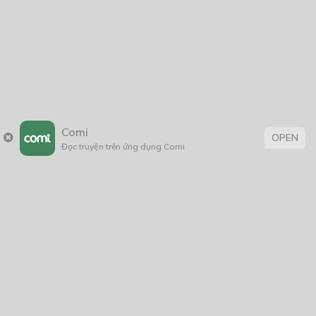
2005
1/11/2020
Comi
OPEN
Đọc truyện trên ứng dụng Comi
Trang chủ
Về chúng tôi
Điều khoản sử dụng
Hỏi & Đáp
Liên hệ
COMI © 2024 Comicola - Nền tảng truyện tranh bản quyền duy nhất tại
Việt Nam.
Cơ quan chủ quản: Công ty Cổ phần Comicola
Giấy xác nhận Đăng ký hoạt động phát hành Xuất bản phẩm điện tử số
2700/XN-CXBIPH do Cục Xuất bản, In và Phát hành cấp ngày 01/06/2022
Giấy Đăng kí kinh doanh số 0313105297 do Sở Kế hoạch và Đầu tư thành
phố Hồ Chí Minh cấp ngày 21/1/2015