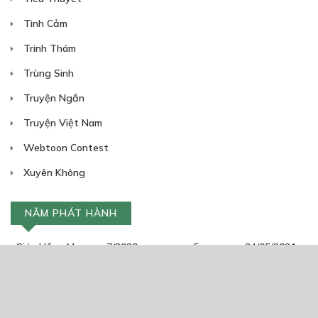
Tình Cảm
Trinh Thám
Trùng Sinh
Truyện Ngắn
Truyện Việt Nam
Webtoon Contest
Xuyên Không
NĂM PHÁT HÀNH
Giáp Hồng My
7/2020
5
24/05/2021
2025
2024
2023
2022
2021
2020
2019
2018
2017
2016
2014
2011