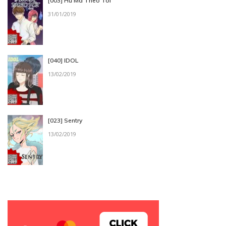
[003] Hủ Ma Theo Tôi
31/01/2019
[040] IDOL
13/02/2019
[023] Sentry
13/02/2019