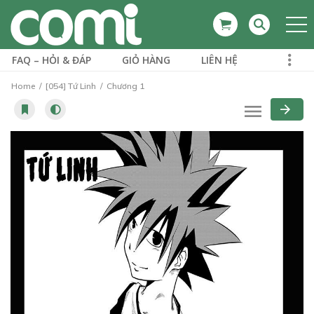
FAQ – HỎI & ĐÁP
GIỎ HÀNG
LIÊN HỆ
Home
[054] Tứ Linh
Chương 1