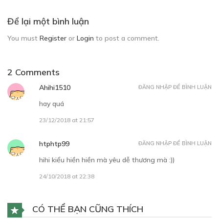
Để lại một bình luận
You must
Register
or
Login
to post a comment.
2 Comments
Ahihi1510
ĐĂNG NHẬP ĐỂ BÌNH LUẬN
hay quá
23/12/2018 at 21:57
htphtp99
ĐĂNG NHẬP ĐỂ BÌNH LUẬN
hihi kiểu hiền hiền mà yêu dễ thương mà :))
24/10/2018 at 22:38
CÓ THỂ BẠN CŨNG THÍCH