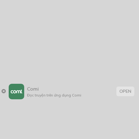
Xuyên Không
NĂM PHÁT HÀNH
Giáp Hồng My
7/2020
5
24/05/2021
2025
2024
2023
2022
2021
2020
2019
2018
2017
2016
2014
2011
2005
1/11/2020
Comi
OPEN
Đọc truyện trên ứng dụng Comi
Trang chủ
Về chúng tôi
Điều khoản sử dụng