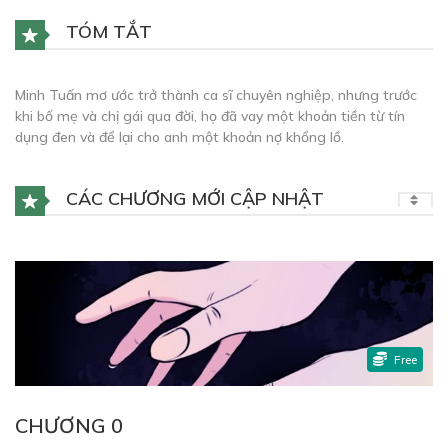
TÓM TẮT
Minh Tuấn mơ ước trở thành ca sĩ chuyên nghiệp, nhưng trước
khi bố mẹ và chị gái qua đời, họ đã vay một khoản tiền từ tín
dụng đen và để lại cho anh một khoản nợ khổng lồ.
CÁC CHƯƠNG MỚI CẬP NHẬT
Free
CHƯƠNG 0