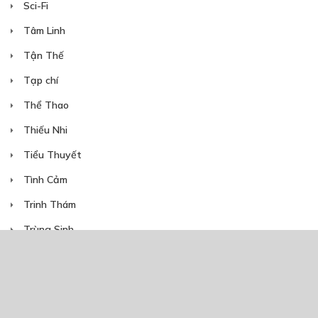
Sci-Fi
Tâm Linh
Tận Thế
Tạp chí
Thể Thao
Thiếu Nhi
Tiểu Thuyết
Tình Cảm
Trinh Thám
Trùng Sinh
Truyện Ngắn
Truyện Việt Nam
Webtoon Contest