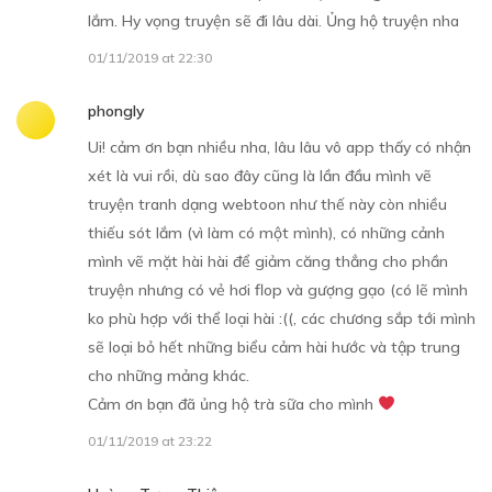
lắm. Hy vọng truyện sẽ đi lâu dài. Ủng hộ truyện nha
01/11/2019 at 22:30
CHƯƠNG 4
14/10/2019
phongly
Ui! cảm ơn bạn nhiều nha, lâu lâu vô app thấy có nhận
xét là vui rồi, dù sao đây cũng là lần đầu mình vẽ
truyện tranh dạng webtoon như thế này còn nhiều
thiếu sót lắm (vì làm có một mình), có những cảnh
mình vẽ mặt hài hài để giảm căng thẳng cho phần
Free
truyện nhưng có vẻ hơi flop và gượng gạo (có lẽ mình
ko phù hợp với thể loại hài :((, các chương sắp tới mình
CHƯƠNG 5
sẽ loại bỏ hết những biểu cảm hài hước và tập trung
21/10/2019
cho những mảng khác.
Cảm ơn bạn đã ủng hộ trà sữa cho mình
01/11/2019 at 23:22