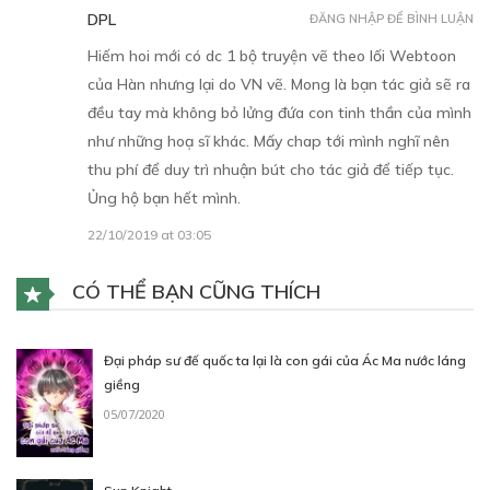
DPL
ĐĂNG NHẬP ĐỂ BÌNH LUẬN
Hiếm hoi mới có dc 1 bộ truyện vẽ theo lối Webtoon
của Hàn nhưng lại do VN vẽ. Mong là bạn tác giả sẽ ra
Free
đều tay mà không bỏ lửng đứa con tinh thần của mình
như những hoạ sĩ khác. Mấy chap tới mình nghĩ nên
CHƯƠNG 8
thu phí để duy trì nhuận bút cho tác giả để tiếp tục.
Ủng hộ bạn hết mình.
25/11/2019
22/10/2019 at 03:05
CÓ THỂ BẠN CŨNG THÍCH
Free
Đại pháp sư đế quốc ta lại là con gái của Ác Ma nước láng
giềng
05/07/2020
CHƯƠNG 9
09/12/2019