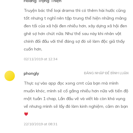
Hoàng Trọng Thiện
Truyện bác thể loại drama thì có thêm hài hước cũng
Free
tốt nhưng t nghĩ nên tập trung thể hiện những mảng
đen tối của xã hội đen nhiều hơn, xây dựng xã hội đen
CHƯƠNG 6
ghê sợ hơn chút nữa. Như thế sau này khi nhân vật
28/10/2019
chính đối đầu với thế đáng sợ đó sẽ làm độc giả thấy
cuốn hơn,
02/11/2019 at 12:34
phongly
ĐĂNG NHẬP ĐỂ BÌNH LUẬN
Thực sự vào app đọc xong cmt của bạn mà mình
Free
muốn khóc, mình sẽ cố gắng nhiều hơn nữa với tiến độ
một tuần 1 chap, Lần đầu vẽ và viết kb còn khá vụng
CHƯƠNG 7
về nhưng mình sẽ lấy đó làm kinh nghiệm, cảm ơn bạn
11/11/2019
22/10/2019 at 08:31