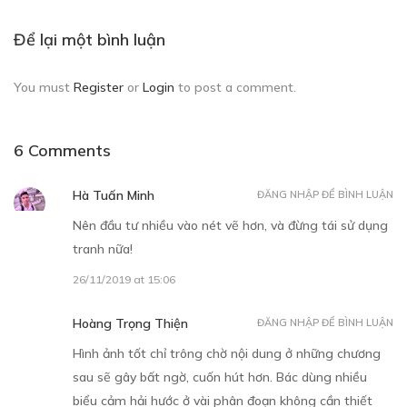
CHƯƠNG 2
Để lại một bình luận
01/10/2019
You must
Register
or
Login
to post a comment.
6 Comments
Free
Hà Tuấn Minh
ĐĂNG NHẬP ĐỂ BÌNH LUẬN
Nên đầu tư nhiều vào nét vẽ hơn, và đừng tái sử dụng
CHƯƠNG 3
tranh nữa!
07/10/2019
26/11/2019 at 15:06
Hoàng Trọng Thiện
ĐĂNG NHẬP ĐỂ BÌNH LUẬN
Hình ảnh tốt chỉ trông chờ nội dung ở những chương
sau sẽ gây bất ngờ, cuốn hút hơn. Bác dùng nhiều
biểu cảm hải hước ở vài phân đoạn không cần thiết
Free