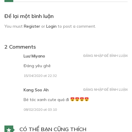
Để lại một bình luận
You must
Register
or
Login
to post a comment.
2 Comments
Luư Miyano
ĐĂNG NHẬP ĐỂ BÌNH LUẬN
Đáng yêu ghê
15/04/2020 at 22:32
Kang Soo Ah
ĐĂNG NHẬP ĐỂ BÌNH LUẬN
Bé tóc xanh cute quá đi
08/02/2020 at 03:10
CÓ THỂ BẠN CŨNG THÍCH