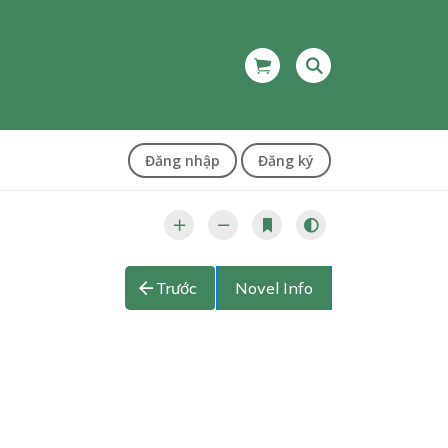
Đăng nhập
Đăng ký
Trước
Novel Info