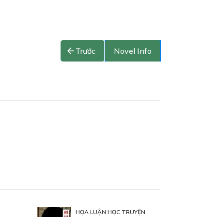
Trước
Novel Info
HỌA LUẬN HỌC TRUYỆN