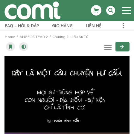
FAQ – HỎI & ĐÁP
GIỎ HÀNG
LIÊN HỆ
Home
ANGEL'S TEAR 2
Chương 1 - Lẩu Sư Tử