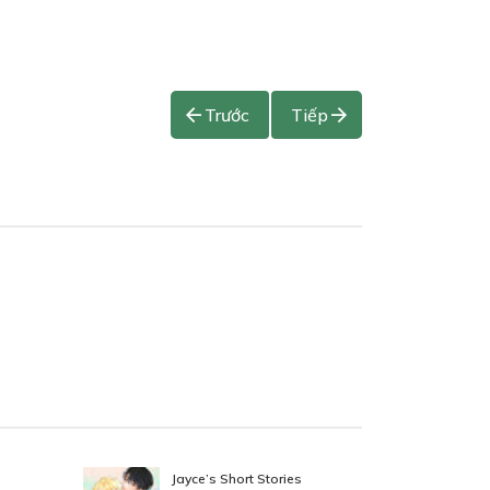
Trước
Tiếp
Jayce’s Short Stories