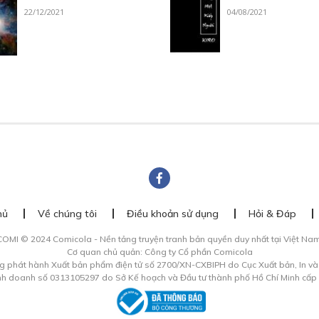
22/12/2021
04/08/2021
hủ
Về chúng tôi
Điều khoản sử dụng
Hỏi & Đáp
COMI © 2024 Comicola - Nền tảng truyện tranh bản quyền duy nhất tại Việt Nam
Cơ quan chủ quản: Công ty Cổ phần Comicola
g phát hành Xuất bản phẩm điện tử số 2700/XN-CXBIPH do Cục Xuất bản, In v
inh doanh số 0313105297 do Sở Kế hoạch và Đầu tư thành phố Hồ Chí Minh cấp