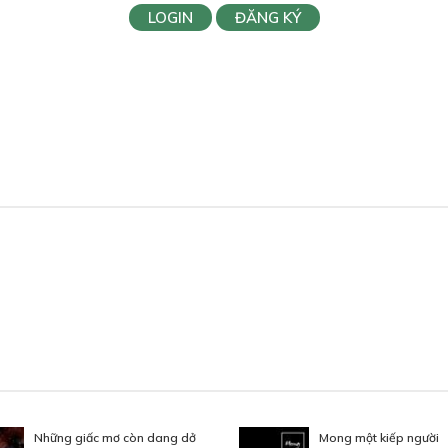
LOGIN
ĐĂNG KÝ
Những giấc mơ còn dang dở
Mong một kiếp người