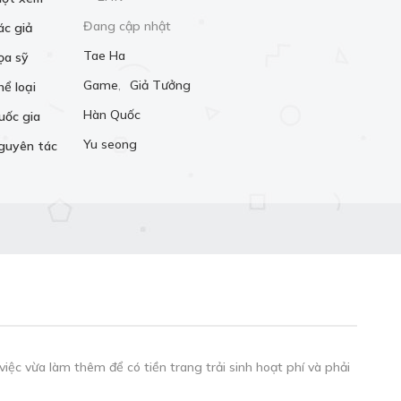
Đang cập nhật
ác giả
Tae Ha
ọa sỹ
Game
,
Giả Tưởng
hể loại
Hàn Quốc
uốc gia
Yu seong
guyên tác
việc vừa làm thêm để có tiền trang trải sinh hoạt phí và phải