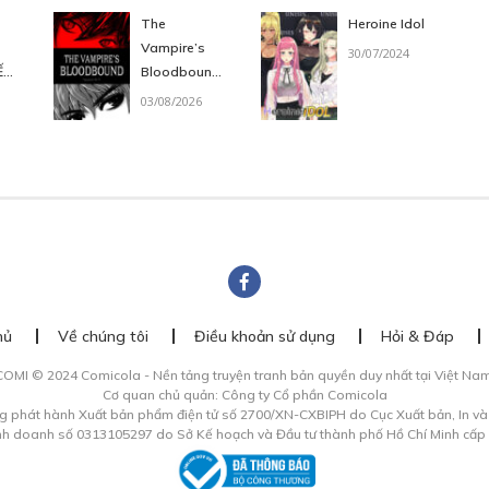
The
Heroine Idol
Vampire’s
30/07/2024
ẾN
Bloodbound
(Huyết Ước)
03/08/2026
HƯƠNG 009
Free
/10/2023
HƯƠNG 010
Free
/10/2023
hủ
Về chúng tôi
Điều khoản sử dụng
Hỏi & Đáp
COMI © 2024 Comicola - Nền tảng truyện tranh bản quyền duy nhất tại Việt Nam
Cơ quan chủ quản: Công ty Cổ phần Comicola
HƯƠNG 011
g phát hành Xuất bản phẩm điện tử số 2700/XN-CXBIPH do Cục Xuất bản, In v
30
Points
inh doanh số 0313105297 do Sở Kế hoạch và Đầu tư thành phố Hồ Chí Minh cấp
/11/2023