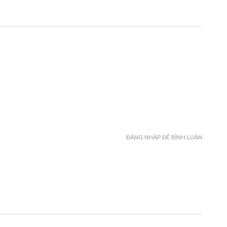
HƯƠNG 005
Free
/10/2023
HƯƠNG 006
Free
/10/2023
HƯƠNG 007
ĐĂNG NHẬP ĐỂ BÌNH LUẬN
Free
/10/2023
HƯƠNG 008
Free
/10/2023