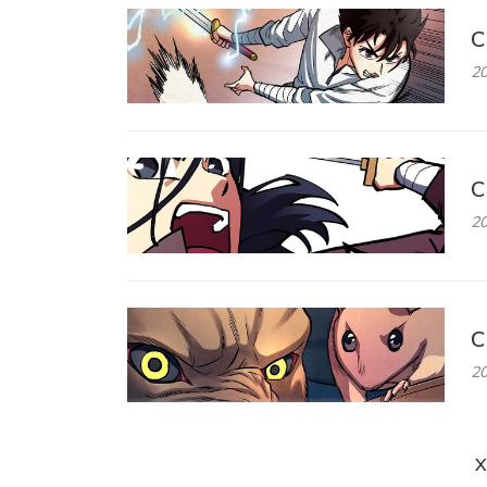
C
20
C
20
C
20
X