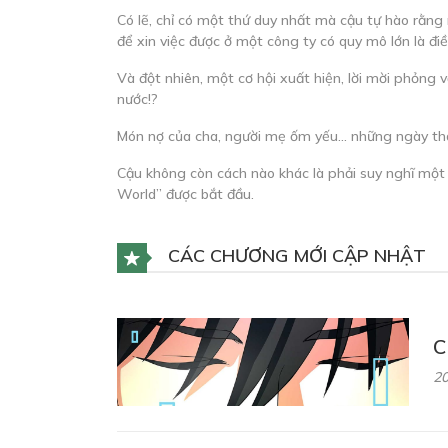
Có lẽ, chỉ có một thứ duy nhất mà cậu tự hào rằng 
để xin việc được ở một công ty có quy mô lớn là đ
Và đột nhiên, một cơ hội xuất hiện, lời mời phỏng 
nước!?
Món nợ của cha, người mẹ ốm yếu… những ngày th
Cậu không còn cách nào khác là phải suy nghĩ một 
World” được bắt đầu.
CÁC CHƯƠNG MỚI CẬP NHẬT
C
20