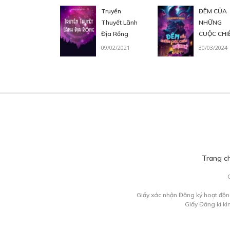
Truyền
ĐÊM CỦA
Thuyết Lãnh
NHỮNG
Địa Rồng
CUỘC CHI
DIỆU KÌ
09/02/2021
30/03/2024
C
27
C
29
Trang c
C
Giấy xác nhận Đăng ký hoạt độn
Giấy Đăng kí k
03