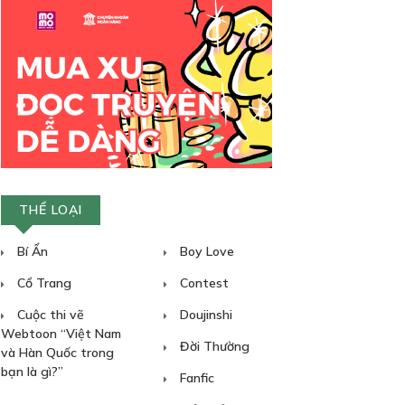
THỂ LOẠI
Bí Ẩn
Boy Love
Cổ Trang
Contest
Cuộc thi vẽ
Doujinshi
Webtoon “Việt Nam
Đời Thường
và Hàn Quốc trong
bạn là gì?”
Fanfic