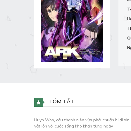
T
H
T
Q
N
TÓM TẮT
Huyn Woo, cậu thanh niên vừa phải chuẩn bị đi xin 
vật lộn với cuộc sống khó khăn từng ngày.