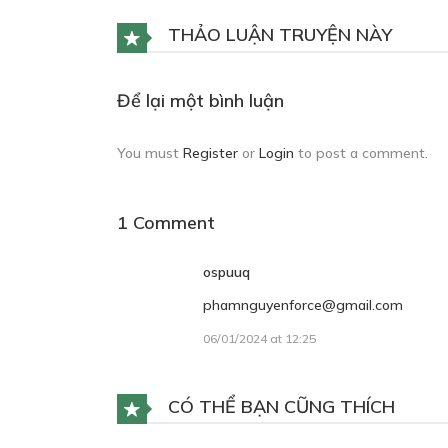
C
20
THẢO LUẬN TRUYỆN NÀY
Để lại một bình luận
C
You must
Register
or
Login
to post a comment.
21
1 Comment
ospuuq
C
phamnguyenforce@gmail.com
23
06/01/2024 at 12:25
CÓ THỂ BẠN CŨNG THÍCH
C
25