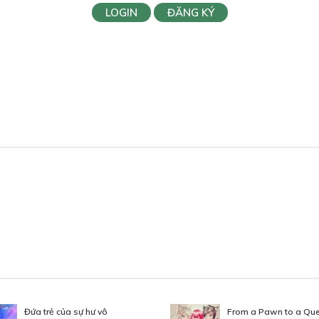
LOGIN
ĐĂNG KÝ
Đứa trẻ của sự hư vô
From a Pawn to a Qu