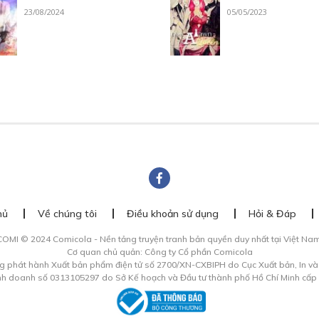
23/08/2024
05/05/2023
hủ
Về chúng tôi
Điều khoản sử dụng
Hỏi & Đáp
COMI © 2024 Comicola - Nền tảng truyện tranh bản quyền duy nhất tại Việt Nam
Cơ quan chủ quản: Công ty Cổ phần Comicola
g phát hành Xuất bản phẩm điện tử số 2700/XN-CXBIPH do Cục Xuất bản, In v
inh doanh số 0313105297 do Sở Kế hoạch và Đầu tư thành phố Hồ Chí Minh cấp