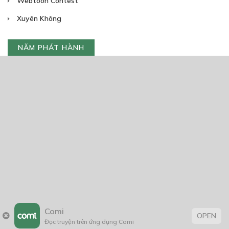
Webtoon Contest
Xuyên Không
NĂM PHÁT HÀNH
Giáp Hồng My
7/2020
5
24/05/2021
2025
2024
2023
2022
2021
2020
2019
2018
2017
2016
2014
2011
2005
1/11/2020
Comi
OPEN
Đọc truyện trên ứng dụng Comi