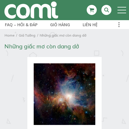
FAQ – HỎI & ĐÁP
GIỎ HÀNG
LIÊN HỆ
Home
Giả Tưởng
Những giấc mơ còn dang dở
Những giấc mơ còn dang dở