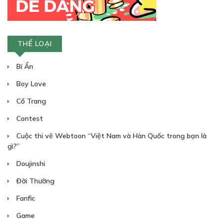
THỂ LOẠI
Bí Ẩn
Boy Love
Cổ Trang
Contest
Cuộc thi vẽ Webtoon “Việt Nam và Hàn Quốc trong bạn là
gì?”
Doujinshi
Đời Thường
Fanfic
Game