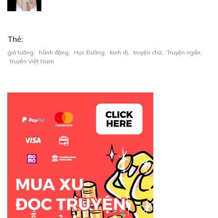
Thẻ:
giả tưởng
,
hành động
,
Học Đường
,
kinh dị
,
truyện chữ
,
Truyện ngắn
,
truyện Việt Nam