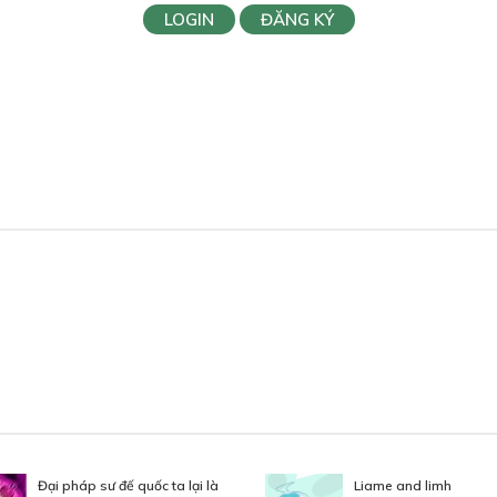
LOGIN
ĐĂNG KÝ
Đại pháp sư đế quốc ta lại là
Liame and limh