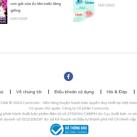
con gái của Ác Ma nước láng
16/01/2022
giềng
05/07/2020
hủ
Về chúng tôi
Điều khoản sử dụng
Hỏi & Đáp
COMI © 2024 Comicola - Nền tảng truyện tranh bản quyền duy nhất tại Việt Nam
Cơ quan chủ quản: Công ty Cổ phần Comicola
g phát hành Xuất bản phẩm điện tử số 2700/XN-CXBIPH do Cục Xuất bản, In v
inh doanh số 0313105297 do Sở Kế hoạch và Đầu tư thành phố Hồ Chí Minh cấp