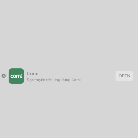
2025
2024
2023
2022
2021
2020
2019
2018
2017
2016
2014
2011
2005
1/11/2020
Comi
OPEN
Đọc truyện trên ứng dụng Comi
Trang chủ
Về chúng tôi
Điều khoản sử dụng
Hỏi & Đáp
Liên hệ
COMI © 2024 Comicola - Nền tảng truyện tranh bản quyền duy nhất tại
Việt Nam.
Cơ quan chủ quản: Công ty Cổ phần Comicola
Giấy xác nhận Đăng ký hoạt động phát hành Xuất bản phẩm điện tử số
2700/XN-CXBIPH do Cục Xuất bản, In và Phát hành cấp ngày 01/06/2022