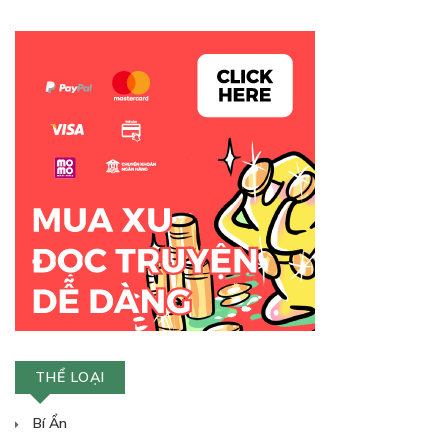
THỂ LOẠI
Bí Ẩn