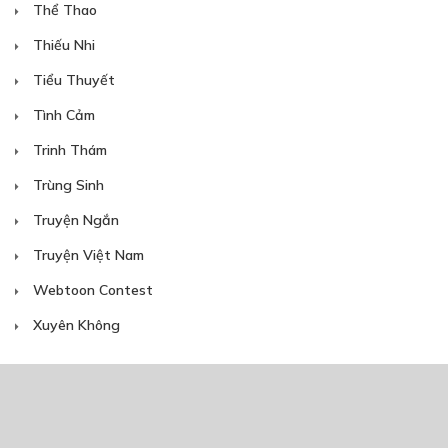
Thể Thao
Thiếu Nhi
Tiểu Thuyết
Tình Cảm
Trinh Thám
Trùng Sinh
Truyện Ngắn
Truyện Việt Nam
Webtoon Contest
Xuyên Không
NĂM PHÁT HÀNH
Giáp Hồng My
7/2020
5
24/05/2021