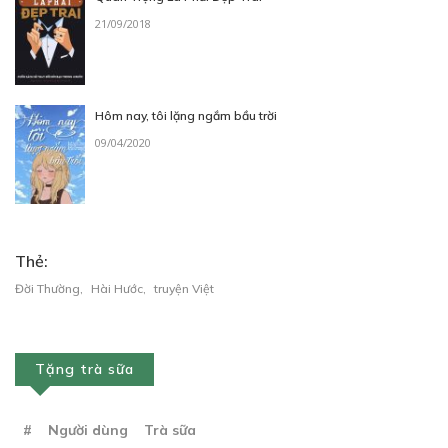
21/09/2018
Hôm nay, tôi lặng ngắm bầu trời
09/04/2020
Thẻ:
Đời Thường
,
Hài Hước
,
truyện Việt
Tặng trà sữa
#
Người dùng
Trà sữa