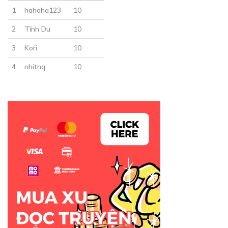
1
hahaha123
10
2
Tĩnh Du
10
3
Kori
10
4
nhitnq
10