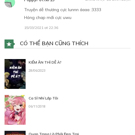
Truyện dễ thương cực lunnn áaaa :3333
Hóng chap mới cực uwu
15/03/2021 at 22:36
CÓ THỂ BẠN CŨNG THÍCH
KIẾM ĂN THÌ DỄ À?
28/06/2023
Ca Sĩ Nhí Lớp Tôi
06/11/2018
Quan Trọng Là Phải Đẹp Trai