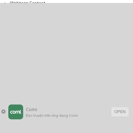
Webtoon Contest
Xuyên Không
NĂM PHÁT HÀNH
Giáp Hồng My
7/2020
5
24/05/2021
2025
2024
2023
2022
2021
2020
2019
2018
2017
2016
2014
2011
2005
1/11/2020
Comi
OPEN
Đọc truyện trên ứng dụng Comi