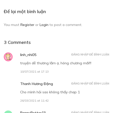
CHƯƠNG 4: CON RUỘT?! CON NUÔI?!
Để lại một bình luận
05/12/2020
You must
Register
or
Login
to post a comment.
3 Comments
linh_nhi05
ĐĂNG NHẬP ĐỂ BÌNH LUẬN
Free
truyện dễ thương lắm ạ, hóng chương mới!!!
MỘT NGÀY Ở NHÀ ẠC-TÍT
10/07/2021 at 17:13
sự xuất hiện của người bạn bốn chân mới
07/06/2023
Thanh Hương Đặng
ĐĂNG NHẬP ĐỂ BÌNH LUẬN
Cho mình hỏi sao không thấy chap 1
26/03/2021 at 11:42
PoppyPotter13
ĐĂNG NHẬP ĐỂ BÌNH LUẬN