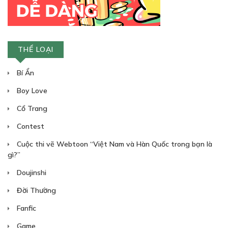
THỂ LOẠI
Bí Ẩn
Boy Love
Cổ Trang
Contest
Cuộc thi vẽ Webtoon “Việt Nam và Hàn Quốc trong bạn là
gì?”
Doujinshi
Đời Thường
Fanfic
Game