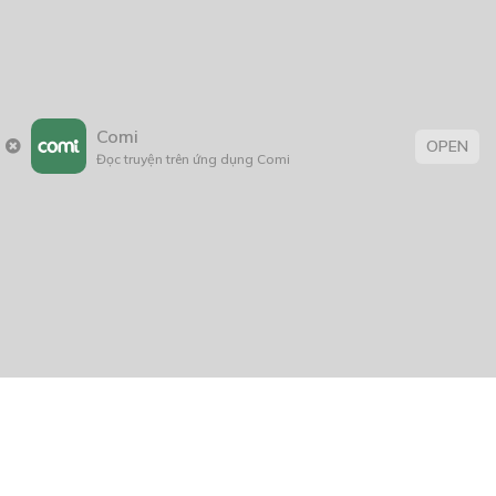
Comi
OPEN
Đọc truyện trên ứng dụng Comi