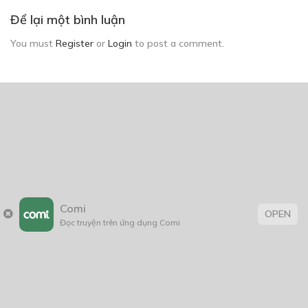
THẢO LUẬN TRUYỆN NÀY
Để lại một bình luận
You must
Register
or
Login
to post a comment.
Comi
OPEN
Đọc truyện trên ứng dụng Comi
1 Comment
Hello2hel
ĐĂNG NHẬP ĐỂ BÌNH LUẬN
Artist vẽ đẹp quá