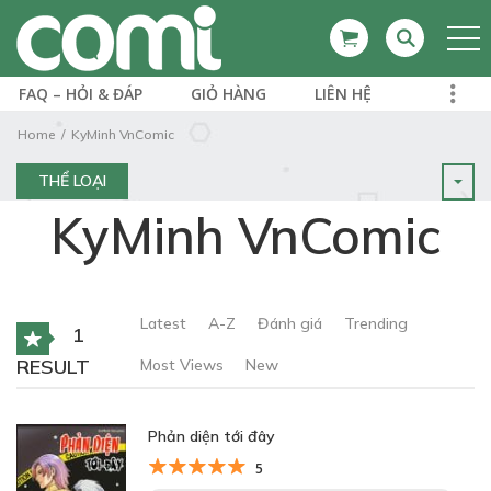
FAQ – HỎI & ĐÁP
GIỎ HÀNG
LIÊN HỆ
Home
KyMinh VnComic
THỂ LOẠI
KyMinh VnComic
Latest
A-Z
Đánh giá
Trending
1
RESULT
Most Views
New
Phản diện tới đây
5