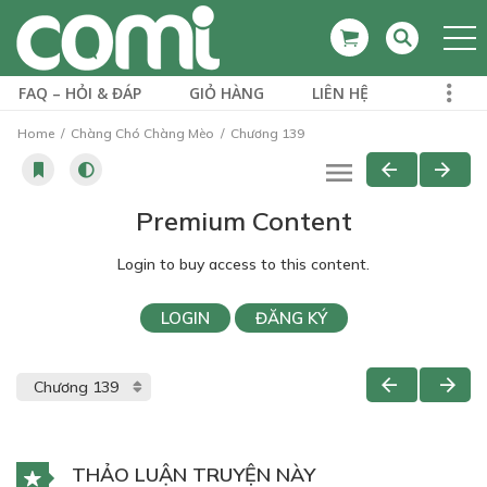
FAQ – HỎI & ĐÁP
GIỎ HÀNG
LIÊN HỆ
Home
Chàng Chó Chàng Mèo
Chương 139
Premium Content
Login to buy access to this content.
LOGIN
ĐĂNG KÝ
THẢO LUẬN TRUYỆN NÀY