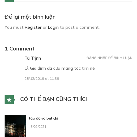
Để lại một bình luận
You must
Register
or
Login
to post a comment.
1 Comment
Tú Trịnh
ĐĂNG NHẬP ĐỂ BÌNH LUẬN
Ơ. Gia đình đã cưu mang tóc tím nè
28/12/2019 at 11:39
CÓ THỂ BẠN CŨNG THÍCH
táo đỏ và bút chì
13/09/2021