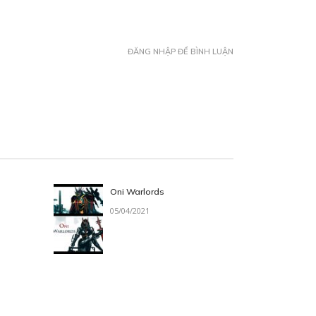
ĐĂNG NHẬP ĐỂ BÌNH LUẬN
Oni Warlords
05/04/2021