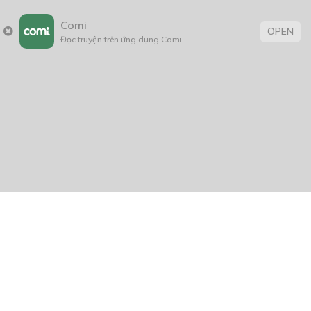
Comi
OPEN
Đọc truyện trên ứng dụng Comi