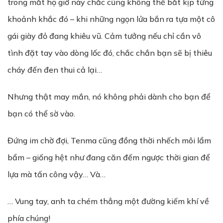
trong mắt họ giờ này chắc cũng không thể bắt kịp từng
khoảnh khắc đó – khi những ngọn lửa bắn ra tựa một cô
gái giày đỏ đang khiêu vũ. Cảm tưởng nếu chỉ cần vô
tình đặt tay vào dòng lốc đó, chắc chắn bạn sẽ bị thiêu
cháy đến đen thui cả lại…
Nhưng thật may mắn, nó không phải dành cho bạn để
bạn có thể sờ vào.
Đứng im chờ đợi, Tenma cũng đồng thời nhếch môi lẩm
bẩm – giống hệt như đang căn đếm ngược thời gian để
lựa mà tấn công vậy… Và…
… Vung tay, anh ta chém thẳng một đường kiếm khí về
phía chúng!