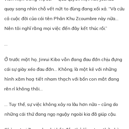
quay sang nhìn chỗ vết nứt to đùng đang xối xả. “Và cứu
cả cuộc đời của cái tên Phân Khu Zcoumbre này nữa…
Nên tôi nghĩ rằng mọi việc đến đây kết thúc rồi.”
…
Ở trước mặt họ, Jinrui Kibo vẫn đang đau đớn chịu đựng
cái sự giày xéo đau đớn… Không, là một kẻ với những
hình xăm hoạ tiết nham thạch với bốn con mắt đang
rên rỉ không thôi…
… Tuy thế, sự việc không xảy ra lâu hơn nữa – cũng do
những cái thứ đang ngọ nguậy ngoài kia đã giúp cậu.