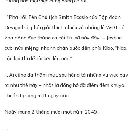
“Đằng nào mọi việc cũng xong cả rồi…”
“Phải rồi. Tên Chủ tịch Smith Ecasio của Tập đoàn
Devigod sẽ phải giải thích nhiều về những lô WOT có
khả năng đục thủng cả cái Trụ sở này đấy.” – Joshua
cười nửa miệng, nhanh chân bước đến phía Kibo. “Nào,
cậu kia thì để tôi kéo lên nào.”
… Ai cũng đã thấm mệt, sau hàng tá những vụ việc xảy
ra như thế này – nhất là đồng hồ đã điểm đêm khuya,
chuẩn bị sang một ngày nữa…
Ngày mùng 2 tháng mười một năm 2049.
…