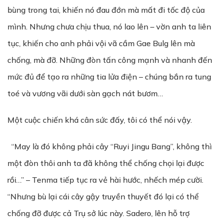
bùng trong tai, khiến nó đau đớn mà mất đi tốc độ của
mình. Nhưng chưa chịu thua, nó lao lên – vờn anh ta liên
tục, khiến cho anh phải vội vã cầm Gae Bulg lên mà
chống, mà đỡ. Những đòn tấn công mạnh và nhanh đến
mức đủ để tạo ra những tia lửa điện – chúng bắn ra tung
toé và vương vãi dưới sàn gạch nát bươm…
Một cuộc chiến khá cân sức đấy, tôi có thể nói vậy.
“May là đó không phải cây “Ruyi Jingu Bang”, không thì
một đòn thôi anh ta đã không thể chống chọi lại được
rồi…” – Tenma tiếp tục ra vẻ hài hước, nhếch mép cười.
“Nhưng bù lại cái cây gậy truyền thuyết đó lại có thể
chống đỡ được cả Trụ sở lúc này. Sadero, lên hỗ trợ