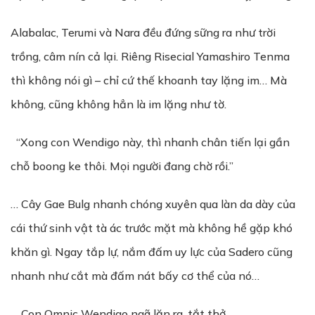
Alabalac, Terumi và Nara đều đứng sững ra như trời
trồng, câm nín cả lại. Riêng Risecial Yamashiro Tenma
thì không nói gì – chỉ cứ thế khoanh tay lặng im… Mà
không, cũng không hẳn là im lặng như tờ.
“Xong con Wendigo này, thì nhanh chân tiến lại gần
chỗ boong ke thôi. Mọi người đang chờ rồi.”
… Cây Gae Bulg nhanh chóng xuyên qua làn da dày của
cái thứ sinh vật tà ác trước mặt mà không hề gặp khó
khăn gì. Ngay tắp lự, nắm đấm uy lực của Sadero cũng
nhanh như cắt mà đấm nát bấy cơ thể của nó…
… Con Omnic Wendigo ngã lăn ra, tắt thở.