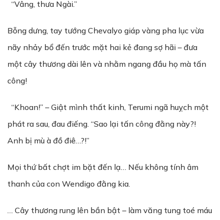
“Vâng, thưa Ngài.”
Bỗng dưng, tay tướng Chevalyo giáp vàng pha lục vừa
nãy nhảy bổ đến trước mặt hai kẻ đang sợ hãi – đưa
một cây thương dài lên và nhằm ngang đầu họ mà tấn
công!
“Khoan!” – Giật mình thất kinh, Terumi ngã huỵch một
phát ra sau, đau điếng. “Sao lại tấn công đằng này?!
Anh bị mù à đồ điê…?!”
Mọi thứ bất chợt im bặt đến lạ… Nếu không tính âm
thanh của con Wendigo đằng kia.
… Cây thương rung lên bần bật – làm văng tung toé máu