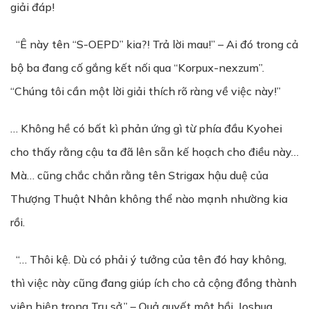
giải đáp!
“Ê này tên “S-OEPD” kia?! Trả lời mau!” – Ai đó trong cả
bộ ba đang cố gắng kết nối qua “Korpux-nexzum”.
“Chúng tôi cần một lời giải thích rõ ràng về việc này!”
… Không hề có bất kì phản ứng gì từ phía đầu Kyohei
cho thấy rằng cậu ta đã lên sẵn kế hoạch cho điều này…
Mà… cũng chắc chắn rằng tên Strigax hậu duệ của
Thượng Thuật Nhân không thể nào mạnh nhường kia
rồi.
“… Thôi kệ. Dù có phải ý tưởng của tên đó hay không,
thì việc này cũng đang giúp ích cho cả cộng đồng thành
viên hiện trong Trụ sở.” – Quả quyết một hồi, Joshua