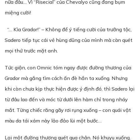
nữa đâu… Vì “Risecial” của Chevalyo cũng đang bụm
miệng cười!
“… Kìa Grador!” – Không để ý tiếng cười của trưởng tộc,
Sadero tiếp tục cái vẻ hùng dũng của mình mà càn quét
mọi thứ trước mặt anh.
Tức giận, con Omnic tóm ngay được đường thương của
Grador mà gắng tìm cách ấn đè hắn ta xuống. Nhưng
khi còn chưa kịp thực hiện được ý định đó, thì Sadero lại
từ đâu lao đến và móc từ dưới lên hàm chỉ trong nháy
mắt. Từng chiếc răng gãy rơi rụng xuống – con quái vật
màu da tái xám này lảo đảo lùi một bước…
Lại một đường thương quét qua chân. Nó khuỵu xuống.