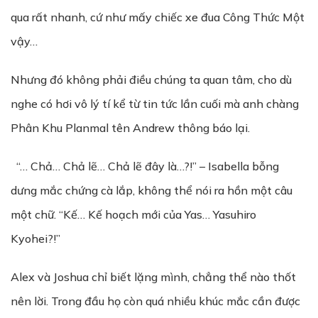
qua rất nhanh, cứ như mấy chiếc xe đua Công Thức Một
vậy…
Nhưng đó không phải điều chúng ta quan tâm, cho dù
nghe có hơi vô lý tí kể từ tin tức lần cuối mà anh chàng
Phân Khu Planmal tên Andrew thông báo lại.
“… Chả… Chả lẽ… Chả lẽ đây là…?!” – Isabella bỗng
dưng mắc chứng cà lắp, không thể nói ra hồn một câu
một chữ. “Kế… Kế hoạch mới của Yas… Yasuhiro
Kyohei?!”
Alex và Joshua chỉ biết lặng mình, chẳng thể nào thốt
nên lời. Trong đầu họ còn quá nhiều khúc mắc cần được