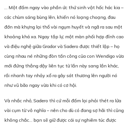
… Một đấm ngay vào phần ức thứ sinh vật hốc hác kia –
các chùm sáng bùng lên, khiến nó loạng choạng, đau
đớn mà khựng lại thổ vài ngụm huyết và ngã ra sau một
khoảng khá xa. Ngay tắp lự, một màn phối hợp đỉnh cao
và điệu nghệ giữa Grador và Sadero được thiết lập – họ
cùng nhau né những đòn tấn công của con Wendigo vừa
mới đứng thẳng dậy liên tục từ lần này sang lần khác,
rồi nhanh tay nhảy xổ ra gây sát thương lên người nó
như vũ bão ngay vừa khi có cơ hội.
Và nhắc nhỏ, Sadero thì cứ mỗi đấm lại phải thét ra lửa
vài cụm từ vô nghĩa – nên cho dù có đang sợ hãi thì cũng
không chắc… bạn sẽ giữ được cái sự nghiêm túc được