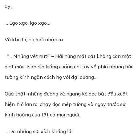
ấy…
… Lạo xạo, lạo xạo…
Và khi đó, họ mới nhận ra.
“… Những vết nứt!” – Hãi hùng mặt cắt không còn một
giọt máu, Isabella luống cuống chỉ tay về phía những bức
tường kính ngăn cách họ với đại dương…
Quả thật, những đường kẻ ngang kẻ dọc bắt đầu xuất
hiện. Nó lan ra, chạy dọc mép tường và ngay trước sự
kinh hoảng của tất cả mọi người.
… Do những sợi xích khổng lồ!