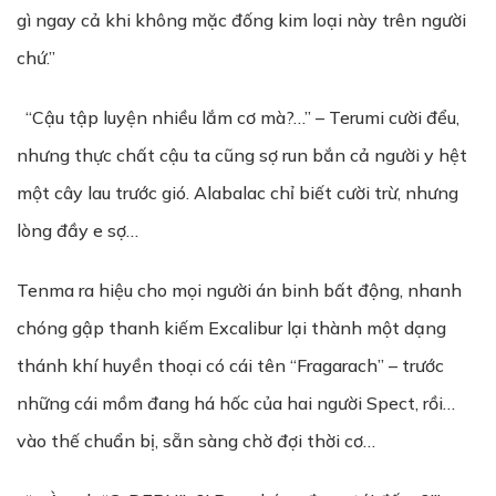
gì ngay cả khi không mặc đống kim loại này trên người
chứ.”
“Cậu tập luyện nhiều lắm cơ mà?…” – Terumi cười đểu,
nhưng thực chất cậu ta cũng sợ run bắn cả người y hệt
một cây lau trước gió. Alabalac chỉ biết cười trừ, nhưng
lòng đầy e sợ…
Tenma ra hiệu cho mọi người án binh bất động, nhanh
chóng gập thanh kiếm Excalibur lại thành một dạng
thánh khí huyền thoại có cái tên “Fragarach” – trước
những cái mồm đang há hốc của hai người Spect, rồi…
vào thế chuẩn bị, sẵn sàng chờ đợi thời cơ…