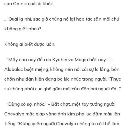
con Omnic quái dị khác.
… Quái lạ nhỉ, sao giờ chúng nó lại hợp tác săn mồi chứ
không giết nhau?…
Không ai biết được luôn.
“Mấy con này đều do Kyohei và Magin bắt này…” –
Alabalac buột miệng, không nén nổi cái sự lo lắng, bồn
chồn như đàn kiến đang bò lúc nhúc trong người. “Thực
sự chúng phải cực ghê gớm mới cần đến hai người đó…”
“Đừng có sợ, nhóc.” – Bất chợt, một tay tướng người
Chevalyo mặc giáp vàng ánh kim pha lục đậm màu lên
tiếng. “Đừng quên người Chevalyo chúng ta có thể làm