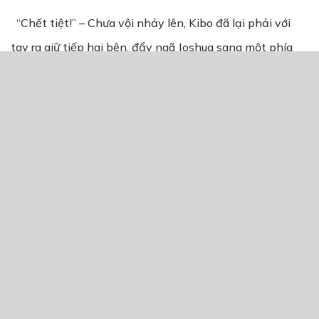
“Chết tiệt!” – Chưa vội nhảy lên, Kibo đã lại phải với
tay ra giữ tiếp hai bên, đẩy ngã Joshua sang một phía
tránh làm cản công việc của mình.
“Cái quái gì…?!”
“Joshua!”
Những tiếng gào thét đã oang oang khắp các nẻo hành
lang – như những tiếng chuông nhà thờ đang đập liên
hồi, đội thẳng vào cả hai tai của cả đội. Lũ quái vật “bận
rộn” cũng không kém phần – chúng lại chạy loăng
quăng và cố gắng đập vỡ kết giới khu vực…