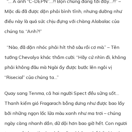
“… À anh “C-DEPN”…?! Bọn chúng đang tới đấy…?!” –
Mặc dù đã được dặn phải bình tĩnh, nhưng dường như
điều này là quá sức chịu đựng với chàng Alabalac của
chúng ta. “Anh?!”
“Nào, đã dặn nhóc phải hít thở sâu rồi cơ mà.” – Tên
tướng Chevalyo khác thầm cười. “Hãy cứ nhìn đi, không
phải không đâu mà Ngài ấy được bước lên ngôi vị
“Risecial” của chúng ta…”
Quay sang Tenma, cả hai người Spect đều sửng sốt…
Thanh kiếm gió Fragarach bỗng dưng như được bao lấy
bởi những ngọn lốc lửa màu xanh như ma trơi – chúng
ngày càng nhanh dần, dữ dội hơn bao giờ hết. Con ngươi