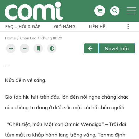
FAQ – HỎI & ĐÁP
GIỎ HÀNG
LIÊN HỆ
Home
Chọn Lọc
Khung III: 29
Novel Info
…
Nửa đêm về sáng.
Gió táp hiu hút trên đầu, lớn đến nỗi nghe chẳng khác
nào chúng ta đang ở dưới sâu một cái hố chôn người.
“Chết tiệt, máu. Một con Omnic Wendigo.” – Trải dài
tầm mắt ra khắp hành lang trống vắng, Tenma định