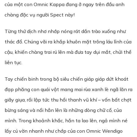
của một con Omnic Kappa đang ở ngay trên đầu anh
chàng đặc vụ người Spect này!
Từng thứ dịch nhơ nhớp nóng rát dần trào xuống như
thác đổ. Chúng vãi ra khắp khuôn mặt trông láu lỉnh của
cậu, khiến chàng trai rú lên mà đưa tay dụi mắt, chửi thề
liên tục.
Tay chiến binh trong bộ siêu chiến giáp giáp dứt khoát
đạp phăng con quái vật mang mai rùa xanh lè ngã lăn ra
giãy giụa, rồi lập tức thu hồi thanh vũ khí – vốn bất chợt
bừng sáng và nổi hẳn lên là những dòng chữ cổ, của
mình. Trong khoảnh khắc, hắn ta lao lên, ngả mình né
lấy cú vờn nhanh như chớp của con Omnic Wendigo