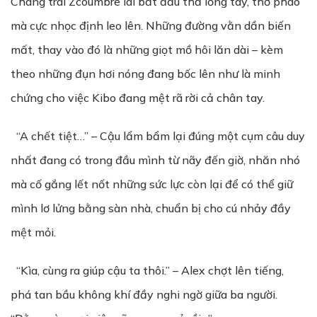
Chàng trai Zcoumbre lai bắt đầu thả lỏng tay, thở phào
mà cực nhọc định leo lên. Những đường vằn dần biến
mất, thay vào đó là những giọt mồ hôi lăn dài – kèm
theo những đụn hơi nóng đang bốc lên như là minh
chứng cho việc Kibo đang mệt rã rời cả chân tay.
“A chết tiệt…” – Cậu lẩm bẩm lại đúng một cụm câu duy
nhất đang có trong đầu mình từ nãy đến giờ, nhăn nhó
mà cố gắng lết nốt những sức lực còn lại để có thể giữ
mình lơ lửng bằng sàn nhà, chuẩn bị cho cú nhảy đầy
mệt mỏi.
“Kìa, cùng ra giúp cậu ta thôi.” – Alex chợt lên tiếng,
phá tan bầu không khí đầy nghi ngờ giữa ba người.