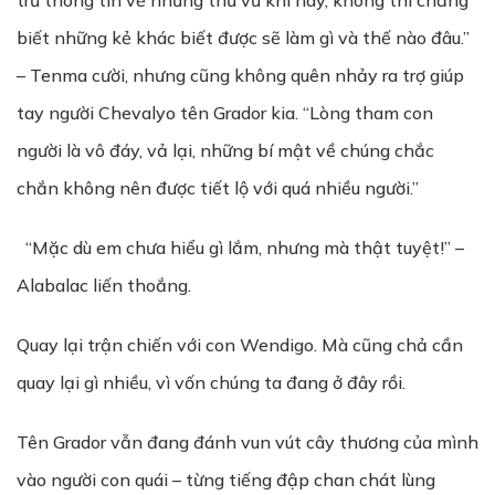
trữ thông tin về những thứ vũ khí này, không thì chẳng
biết những kẻ khác biết được sẽ làm gì và thế nào đâu.”
– Tenma cười, nhưng cũng không quên nhảy ra trợ giúp
tay người Chevalyo tên Grador kia. “Lòng tham con
người là vô đáy, vả lại, những bí mật về chúng chắc
chắn không nên được tiết lộ với quá nhiều người.”
“Mặc dù em chưa hiểu gì lắm, nhưng mà thật tuyệt!” –
Alabalac liến thoắng.
Quay lại trận chiến với con Wendigo. Mà cũng chả cần
quay lại gì nhiều, vì vốn chúng ta đang ở đây rồi.
Tên Grador vẫn đang đánh vun vút cây thương của mình
vào người con quái – từng tiếng đập chan chát lùng