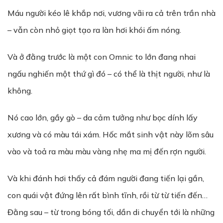
Máu người kéo lê khắp nơi, vương vãi ra cả trên trần nhà
– vẫn còn nhỏ giọt tạo ra làn hơi khói ấm nóng.
Và ở đằng trước là một con Omnic to lớn đang nhai
ngấu nghiến một thứ gì đó – có thể là thịt người, như là
không.
Nó cao lớn, gầy gò – da cảm tưởng như bọc dính lấy
xương và có màu tái xám. Hốc mắt sinh vật này lõm sâu
vào và toả ra màu màu vàng nhẹ ma mị đến rợn người.
Và khi đánh hơi thấy cả đám người đang tiến lại gần,
con quái vật đứng lên rất bình tĩnh, rồi từ từ tiến đến…
Đằng sau – từ trong bóng tối, dần di chuyển tới là những