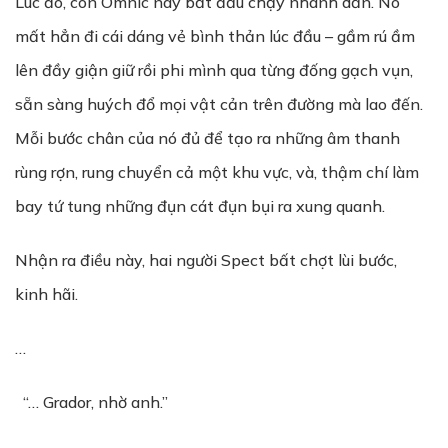
Lúc đó, con Omnic này bắt đầu chạy nhanh dần. Nó
mất hẳn đi cái dáng vẻ bình thản lúc đầu – gầm rú ầm
lên đầy giận giữ rồi phi mình qua từng đống gạch vụn,
sẵn sàng huých đổ mọi vật cản trên đường mà lao đến.
Mỗi bước chân của nó đủ để tạo ra những âm thanh
rùng rợn, rung chuyển cả một khu vực, và, thậm chí làm
bay tứ tung những đụn cát đụn bụi ra xung quanh.
Nhận ra điều này, hai người Spect bất chợt lùi bước,
kinh hãi.
…
“… Grador, nhờ anh.”