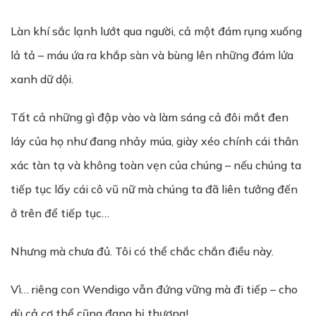
Làn khí sắc lạnh lướt qua người, cả một đám rụng xuống
lả tả – máu ứa ra khắp sàn và bùng lên những đám lửa
xanh dữ dội.
Tất cả những gì đập vào và làm sáng cả đôi mắt đen
láy của họ như đang nhảy múa, giày xéo chính cái thân
xác tàn tạ và không toàn vẹn của chúng – nếu chúng ta
tiếp tục lấy cái cô vũ nữ mà chúng ta đã liên tưởng đến
ở trên để tiếp tục…
Nhưng mà chưa đủ. Tôi có thể chắc chắn điều này.
Vì… riêng con Wendigo vẫn đứng vững mà đi tiếp – cho
dù cả cơ thể cũng đang bị thương!