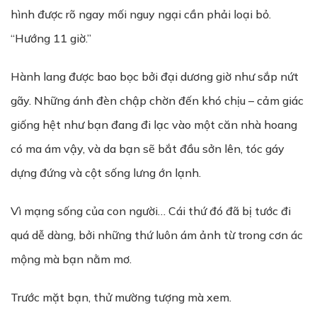
hình được rõ ngay mối nguy ngại cần phải loại bỏ.
“Hướng 11 giờ.”
Hành lang được bao bọc bởi đại dương giờ như sắp nứt
gãy. Những ánh đèn chập chờn đến khó chịu – cảm giác
giống hệt như bạn đang đi lạc vào một căn nhà hoang
có ma ám vậy, và da bạn sẽ bắt đầu sởn lên, tóc gáy
dựng đứng và cột sống lưng ớn lạnh.
Vì mạng sống của con người… Cái thứ đó đã bị tước đi
quá dễ dàng, bởi những thứ luôn ám ảnh từ trong cơn ác
mộng mà bạn nằm mơ.
Trước mặt bạn, thử mường tượng mà xem.