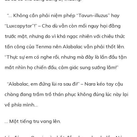
“… Không cần phải niệm phép “Tavun-illuzus” hay
“Luxcapytor”!” – Cho dù vẫn còn mối nguy hại đằng
trước mặt, nhưng do vì khá ngạc nhiên với chiêu thức
tấn công của Tenma nên Alabalac vẫn phải thốt lên.
“Thực sự em có nghe rồi, nhưng mà đây là lần đầu tận
mắt nhìn họ chiến đấu, cảm giác sung sướng lắm!”
“Alabalac, em đứng lùi ra sau đi!” – Nara kéo tay cậu
chàng đang trầm trồ thán phục không đúng lúc này lại
về phía mình…
… Một tiếng tru vang lên.