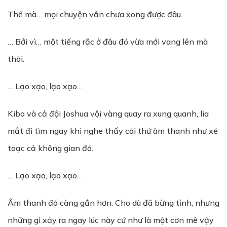
Thế mà… mọi chuyện vẫn chưa xong được đâu.
… Bởi vì… một tiếng rắc ở đâu đó vừa mới vang lên mà
thôi.
… Lạo xạo, lạo xạo…
Kibo và cả đội Joshua vội vàng quay ra xung quanh, lia
mắt đi tìm ngay khi nghe thấy cái thứ âm thanh như xé
toạc cả không gian đó.
… Lạo xạo, lạo xạo…
Âm thanh đó càng gần hơn. Cho dù đã bừng tỉnh, nhưng
những gì xảy ra ngay lúc này cứ như là một cơn mê vậy