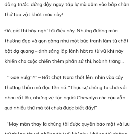
đằng trước, đứng dậy ngay tắp lự mà đâm vào bắp chân
thứ tạo vật khát máu này!
Đó, giờ thì hãy nghĩ tới điều này. Những đường múa
thương đẹp và gọn gàng như một bức tranh làm từ chất
bột dạ quang – ánh sáng lấp lánh hắt ra từ vũ khí này
khiến cho cuộc chiến thêm phần sử thi, hoành tráng…
“”Gae Bulg”?!” – Bất chợt Nara thốt lên, nhìn vào cây
thương thần mà đọc tên nó. “Thực sự chúng ta chơi với
nhau rất lâu, nhưng về tộc người Chevalyo các cậu vẫn
quá nhiều thứ mà tôi chưa được biết đấy!”
“May mắn thay là chúng tôi được quyền bảo mật và lưu