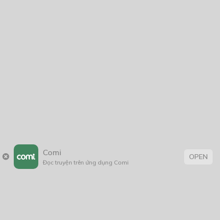
CÓ THỂ BẠN CŨNG THÍCH
GODDESS TERROR
26/01/2024
Mỗi Ngày Một Tam Đề
25/06/2020
Comi
OPEN
Đọc truyện trên ứng dụng Comi
Nuôi Rồng Dưỡng Già
13/04/2021