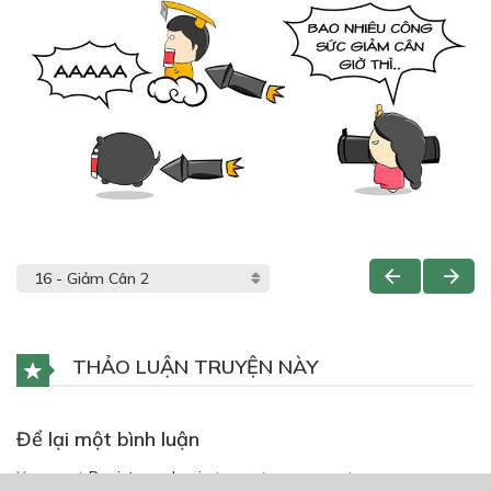
THẢO LUẬN TRUYỆN NÀY
Để lại một bình luận
You must
Register
or
Login
to post a comment.