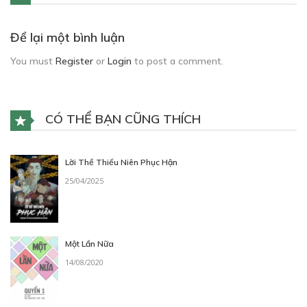
Để lại một bình luận
You must
Register
or
Login
to post a comment.
CÓ THỂ BẠN CŨNG THÍCH
Lời Thề Thiếu Niên Phục Hận
25/04/2025
Một Lần Nữa
14/08/2020