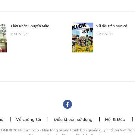
Thời Khắc Chuyển Mùa
Vũ đài trên sân cỏ
11/03/2022
10/01/2021
hủ
Về chúng tôi
Điều khoản sử dụng
Hỏi & Đáp
COMI © 2024 Comicola - Nền tảng truyện tranh bản quyền duy nhất tại Việt Nam