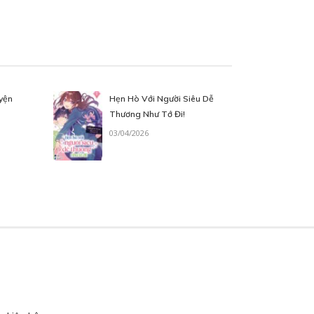
uyện
Hẹn Hò Với Người Siêu Dễ
Thương Như Tớ Đi!
03/04/2026