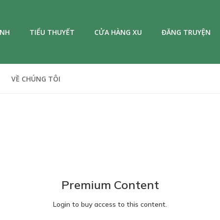
ANH
TIỂU THUYẾT
CỬA HÀNG XU
ĐĂNG TRUYỆN
VỀ CHÚNG TÔI
Premium Content
Login to buy access to this content.