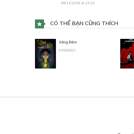
09/11/2018 at 23:23
CÓ THỂ BẠN CŨNG THÍCH
Sống Đêm
07/06/2021