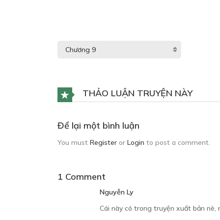
THẢO LUẬN TRUYỆN NÀY
Để lại một bình luận
You must
Register
or
Login
to post a comment.
1 Comment
Nguyễn Ly
Cái này có trong truyện xuất bản nè, n