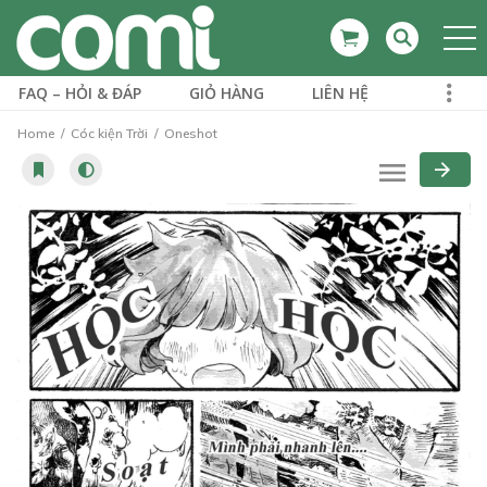
FAQ – HỎI & ĐÁP
GIỎ HÀNG
LIÊN HỆ
Home
Cóc kiện Trời
Oneshot