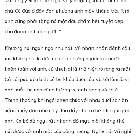
“Ai cũng yêu anh, anh giả vờ yêu lại người ta chút chút
chứ. Có đứa ở đây đơn phương anh mấy tháng trời, ít ra
anh cũng phải tặng nó một dấu chấm hết tuyệt đẹp
cho đoạn tình dang dở…”
Khương nói ngân nga như hát, Vũ nhăn nhăn đánh cậu
mà không hỏi là đứa nào. Có những người trái ngược
hoàn toàn với anh, cứ thích ai là thể hiện rõ ràng ra mặt.
Cả cái pub đều biết cô bé khóa dưới của Vũ tới làm là vì
anh, mắt lúc nào cũng hướng về anh trong vô thức.
Thỉnh thoảng khi ngồi chen chúc với nhau dưới sàn ăn
uống, mấy đứa nhỏ cố ý đùn đẩy cho cô bé tới ngồi gần
anh. Cô bé dễ ngại, rất nhanh đỏ mặt, mãi không thể
nói được với anh một câu đàng hoàng. Nghe nói Vũ nghỉ