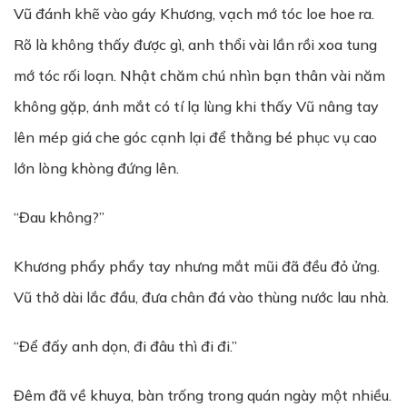
Vũ đánh khẽ vào gáy Khương, vạch mớ tóc loe hoe ra.
Rõ là không thấy được gì, anh thổi vài lần rồi xoa tung
mớ tóc rối loạn. Nhật chăm chú nhìn bạn thân vài năm
không gặp, ánh mắt có tí lạ lùng khi thấy Vũ nâng tay
lên mép giá che góc cạnh lại để thằng bé phục vụ cao
lớn lòng khòng đứng lên.
“Đau không?”
Khương phẩy phẩy tay nhưng mắt mũi đã đều đỏ ửng.
Vũ thở dài lắc đầu, đưa chân đá vào thùng nước lau nhà.
“Để đấy anh dọn, đi đâu thì đi đi.”
Đêm đã về khuya, bàn trống trong quán ngày một nhiều.