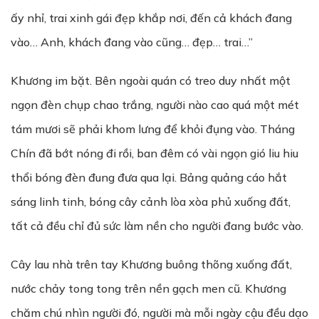
ấy nhỉ, trai xinh gái đẹp khắp nơi, đến cả khách đang
vào… Anh, khách đang vào cũng… đẹp… trai…”
Khương im bặt. Bên ngoài quán có treo duy nhất một
ngọn đèn chụp chao trắng, người nào cao quá một mét
tám mươi sẽ phải khom lưng để khỏi đụng vào. Tháng
Chín đã bớt nóng đi rồi, ban đêm có vài ngọn gió liu hiu
thổi bóng đèn đung đưa qua lại. Bảng quảng cáo hắt
sáng linh tinh, bóng cây cảnh lòa xòa phủ xuống đất,
tất cả đều chỉ đủ sức làm nền cho người đang bước vào.
Cây lau nhà trên tay Khương buông thõng xuống đất,
nước chảy tong tong trên nền gạch men cũ. Khương
chăm chú nhìn người đó, người mà mỗi ngày cậu đều dạo