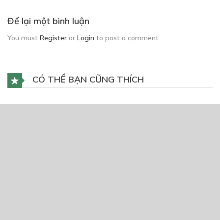
Để lại một bình luận
You must
Register
or
Login
to post a comment.
CÓ THỂ BẠN CŨNG THÍCH
Genie In The Hood
29/01/2019
Hoa hồng gai và kẹo bông gòn.
09/03/2024