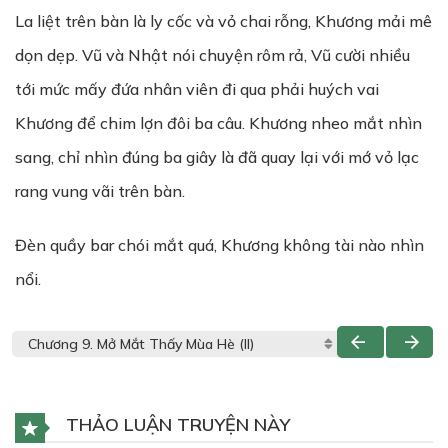
La liệt trên bàn là ly cốc và vỏ chai rỗng, Khương mải mê
dọn dẹp. Vũ và Nhật nói chuyện rôm rả, Vũ cười nhiều
tới mức mấy đứa nhân viên đi qua phải huých vai
Khương để chim lợn đôi ba câu. Khương nheo mắt nhìn
sang, chỉ nhìn đúng ba giây là đã quay lại với mớ vỏ lạc
rang vung vãi trên bàn.
Đèn quầy bar chói mắt quá, Khương không tài nào nhìn
nổi.
THẢO LUẬN TRUYỆN NÀY