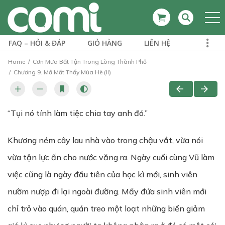
FAQ – HỎI & ĐÁP
GIỎ HÀNG
LIÊN HỆ
Home
Cơn Mưa Bất Tận Trong Lòng Thành Phố
Chương 9. Mở Mắt Thấy Mùa Hè (II)
“Tụi nó tính làm tiệc chia tay anh đó.”
Khương ném cây lau nhà vào trong chậu vắt, vừa nói
vừa tận lực ấn cho nước văng ra. Ngày cuối cùng Vũ làm
việc cũng là ngày đầu tiên của học kì mới, sinh viên
nườm nượp đi lại ngoài đường. Mấy đứa sinh viên mới
chỉ trỏ vào quán, quán treo một loạt những biển giảm