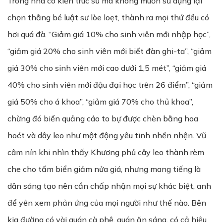
Trong nhà có kiến trúc sư mà không muốn sử dụng lại
chọn thằng bé luật sư lòe loẹt, thành ra mọi thứ đều có
hơi quá đà. “Giảm giá 10% cho sinh viên mới nhập học”,
“giảm giá 20% cho sinh viên mới biết đàn ghi-ta”, “giảm
giá 30% cho sinh viên mới cao dưới 1,5 mét”, “giảm giá
40% cho sinh viên mới đậu đại học trên 26 điểm”, “giảm
giá 50% cho á khoa”, “giảm giá 70% cho thủ khoa”,
chừng đó biển quảng cáo to bự được chèn bằng hoa
hoét và dây leo như một động yêu tinh nhền nhện. Vũ
câm nín khi nhìn thấy Khương phủ cây leo thành rèm
che cho tấm biển giảm nửa giá, nhưng mang tiếng là
dân sáng tạo nên cần chấp nhận mọi sự khác biệt, anh
để yên xem phản ứng của mọi người như thế nào. Bên
kia đường có vài quán cà phê, quán ăn sáng, có cả hiệu