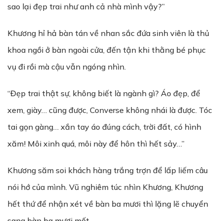
sao lại đẹp trai như anh cả nhà mình vậy?”
Khương hỉ hả bàn tán về nhan sắc đứa sinh viên là thủ
khoa ngồi ở bàn ngoài cửa, đến tận khi thằng bé phục
vụ đi rồi mà cậu vẫn ngóng nhìn.
“Đẹp trai thật sự, không biết là ngành gì? Áo đẹp, để
xem, giày… cũng được, Converse không nhái là được. Tóc
tai gọn gàng… xắn tay áo đúng cách, trời đất, có hình
xăm! Môi xinh quá, môi này để hôn thì hết sảy…”
Khương săm soi khách hàng trắng trợn để lấp liếm câu
nói hớ của mình. Vũ nghiêm túc nhìn Khương, Khương
hết thứ để nhận xét về bàn ba mươi thì lặng lẽ chuyển
sang bàn ba mươi mốt.