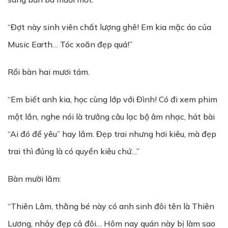
“Đợt này sinh viên chất lượng ghê! Em kia mặc áo của
Music Earth… Tóc xoăn đẹp quá!”
Rồi bàn hai mươi tám.
“Em biết anh kia, học cùng lớp với Đình! Có đi xem phim
một lần, nghe nói là trưởng câu lạc bộ âm nhạc, hát bài
“Ai đó để yêu” hay lắm. Đẹp trai nhưng hơi kiêu, mà đẹp
trai thì đúng là có quyền kiêu chứ…”
Bàn mười lăm:
“Thiên Lâm, thằng bé này có anh sinh đôi tên là Thiên
Lương, nhảy đẹp cả đôi… Hôm nay quán này bị làm sao