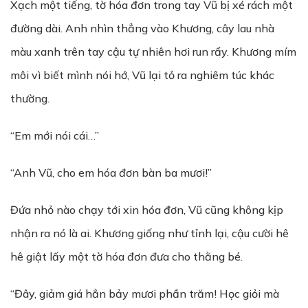
Xạch một tiếng, tờ hóa đơn trong tay Vũ bị xé rách một
đường dài. Anh nhìn thẳng vào Khương, cây lau nhà
màu xanh trên tay cậu tự nhiên hơi run rẩy. Khương mím
môi vì biết mình nói hớ, Vũ lại tỏ ra nghiêm túc khác
thường.
“Em mới nói cái…”
“Anh Vũ, cho em hóa đơn bàn ba mươi!”
Đứa nhỏ nào chạy tới xin hóa đơn, Vũ cũng không kịp
nhận ra nó là ai. Khương giống như tỉnh lại, cậu cười hê
hê giật lấy một tờ hóa đơn đưa cho thằng bé.
“Đây, giảm giá hẳn bảy mươi phần trăm! Học giỏi mà