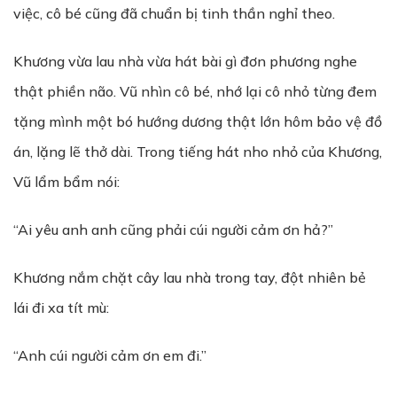
việc, cô bé cũng đã chuẩn bị tinh thần nghỉ theo.
Khương vừa lau nhà vừa hát bài gì đơn phương nghe
thật phiền não. Vũ nhìn cô bé, nhớ lại cô nhỏ từng đem
tặng mình một bó hướng dương thật lớn hôm bảo vệ đồ
án, lặng lẽ thở dài. Trong tiếng hát nho nhỏ của Khương,
Vũ lẩm bẩm nói:
“Ai yêu anh anh cũng phải cúi người cảm ơn hả?”
Khương nắm chặt cây lau nhà trong tay, đột nhiên bẻ
lái đi xa tít mù:
“Anh cúi người cảm ơn em đi.”