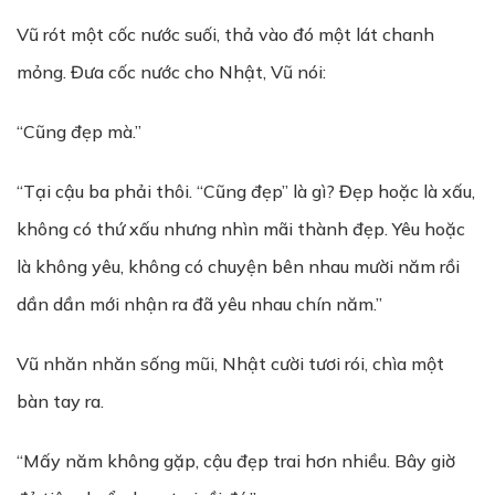
Vũ rót một cốc nước suối, thả vào đó một lát chanh
mỏng. Đưa cốc nước cho Nhật, Vũ nói:
“Cũng đẹp mà.”
“Tại cậu ba phải thôi. “Cũng đẹp” là gì? Đẹp hoặc là xấu,
không có thứ xấu nhưng nhìn mãi thành đẹp. Yêu hoặc
là không yêu, không có chuyện bên nhau mười năm rồi
dần dần mới nhận ra đã yêu nhau chín năm.”
Vũ nhăn nhăn sống mũi, Nhật cười tươi rói, chìa một
bàn tay ra.
“Mấy năm không gặp, cậu đẹp trai hơn nhiều. Bây giờ