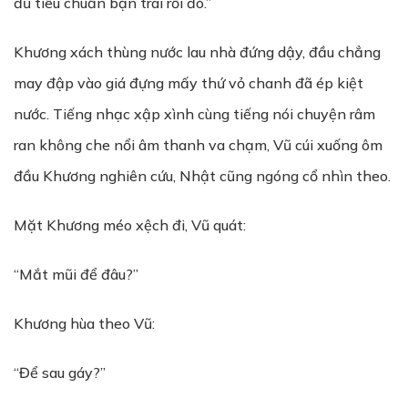
đủ tiêu chuẩn bạn trai rồi đó.”
Khương xách thùng nước lau nhà đứng dậy, đầu chẳng
may đập vào giá đựng mấy thứ vỏ chanh đã ép kiệt
nước. Tiếng nhạc xập xình cùng tiếng nói chuyện râm
ran không che nổi âm thanh va chạm, Vũ cúi xuống ôm
đầu Khương nghiên cứu, Nhật cũng ngóng cổ nhìn theo.
Mặt Khương méo xệch đi, Vũ quát:
“Mắt mũi để đâu?”
Khương hùa theo Vũ:
“Để sau gáy?”