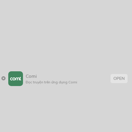
Kẹo Dâu Nhỏ
08/08/2020
Forget Me Not
07/10/2018
Comi
OPEN
Thẻ:
Đọc truyện trên ứng dụng Comi
BL
,
Đời Thường
,
truyện Việt