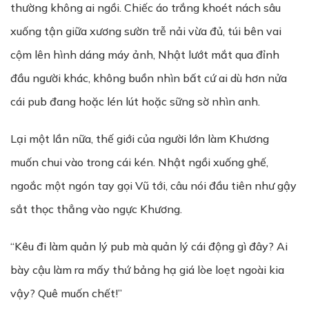
thường không ai ngồi. Chiếc áo trắng khoét nách sâu
xuống tận giữa xương sườn trễ nải vừa đủ, túi bên vai
cộm lên hình dáng máy ảnh, Nhật lướt mắt qua đỉnh
đầu người khác, không buồn nhìn bất cứ ai dù hơn nửa
cái pub đang hoặc lén lút hoặc sững sờ nhìn anh.
Lại một lần nữa, thế giới của người lớn làm Khương
muốn chui vào trong cái kén. Nhật ngồi xuống ghế,
ngoắc một ngón tay gọi Vũ tới, câu nói đầu tiên như gậy
sắt thọc thẳng vào ngực Khương.
“Kêu đi làm quản lý pub mà quản lý cái động gì đây? Ai
bày cậu làm ra mấy thứ bảng hạ giá lòe loẹt ngoài kia
vậy? Quê muốn chết!”