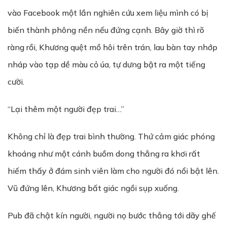
vào Facebook một lần nghiên cứu xem liệu mình có bị
biến thành phông nền nếu đứng cạnh. Bây giờ thì rõ
ràng rồi, Khương quệt mồ hôi trên trán, lau bàn tay nhớp
nháp vào tạp dề màu cỏ úa, tự dưng bật ra một tiếng
cười.
“Lại thêm một người đẹp trai…”
Không chỉ là đẹp trai bình thường. Thứ cảm giác phóng
khoáng như một cánh buồm dong thẳng ra khơi rất
hiếm thấy ở đám sinh viên làm cho người đó nổi bật lên.
Vũ đứng lên, Khương bất giác ngồi sụp xuống.
Pub đã chật kín người, người nọ bước thẳng tới dãy ghế