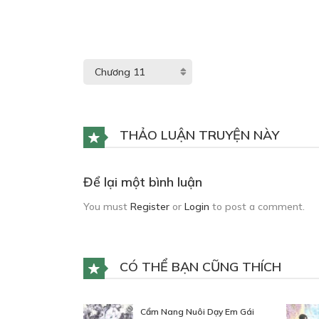
THẢO LUẬN TRUYỆN NÀY
Để lại một bình luận
You must
Register
or
Login
to post a comment.
CÓ THỂ BẠN CŨNG THÍCH
Cẩm Nang Nuôi Dạy Em Gái