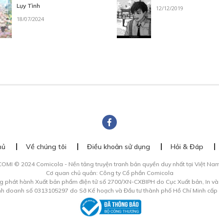
Lụy Tình
12/12/2019
18/07/2024
hủ
Về chúng tôi
Điều khoản sử dụng
Hỏi & Đáp
COMI © 2024 Comicola - Nền tảng truyện tranh bản quyền duy nhất tại Việt Nam
Cơ quan chủ quản: Công ty Cổ phần Comicola
g phát hành Xuất bản phẩm điện tử số 2700/XN-CXBIPH do Cục Xuất bản, In v
inh doanh số 0313105297 do Sở Kế hoạch và Đầu tư thành phố Hồ Chí Minh cấp