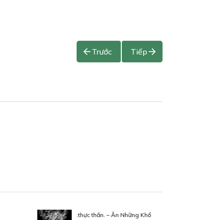
Trước
Tiếp
.thực thần. – Ăn Những Khổ