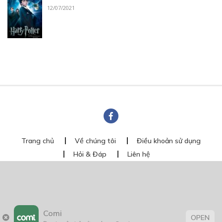
12/07/2021
Trang chủ
Về chúng tôi
Điều khoản sử dụng
Hỏi & Đáp
Liên hệ
COMI © 2024 Comicola - Nền tảng truyện tranh bản quyền duy nhất tại
Việt Nam.
Cơ quan chủ quản: Công ty Cổ phần Comicola
Giấy xác nhận Đăng ký hoạt động phát hành Xuất bản phẩm điện tử số
2700/XN-CXBIPH do Cục Xuất bản, In và Phát hành cấp ngày 01/06/2022
Comi
Giấy Đăng kí kinh doanh số 0313105297 do Sở Kế hoạch và Đầu tư thành
OPEN