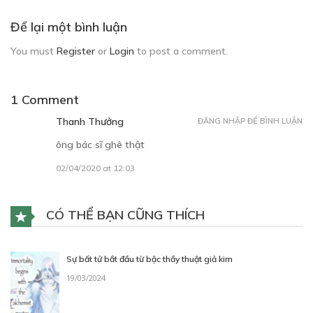
Để lại một bình luận
You must
Register
or
Login
to post a comment.
1 Comment
Thanh Thưởng
ĐĂNG NHẬP ĐỂ BÌNH LUẬN
ông bác sĩ ghê thật
02/04/2020 at 12:03
CÓ THỂ BẠN CŨNG THÍCH
Sự bất tử bắt đầu từ bậc thầy thuật giả kim
19/03/2024