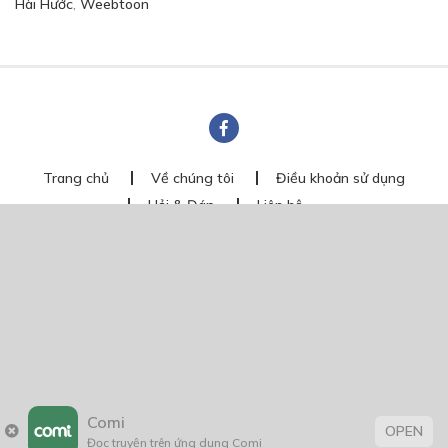
Hài Hước
,
Weebtoon
Trang chủ
Về chúng tôi
Điều khoản sử dụng
Hỏi & Đáp
Liên hệ
COMI © 2024 Comicola - Nền tảng truyện tranh bản quyền duy nhất tại
Việt Nam.
Cơ quan chủ quản: Công ty Cổ phần Comicola
Giấy xác nhận Đăng ký hoạt động phát hành Xuất bản phẩm điện tử số
2700/XN-CXBIPH do Cục Xuất bản, In và Phát hành cấp ngày 01/06/2022
Giấy Đăng kí kinh doanh số 0313105297 do Sở Kế hoạch và Đầu tư thành
phố Hồ Chí Minh cấp ngày 21/1/2015
Comi
OPEN
Đọc truyện trên ứng dụng Comi