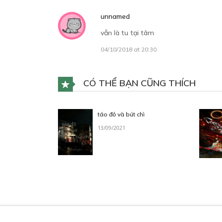
unnamed
vẫn là tu tại tâm
04/10/2018 at 20:30
CÓ THỂ BẠN CŨNG THÍCH
táo đỏ và bút chì
13/09/2021