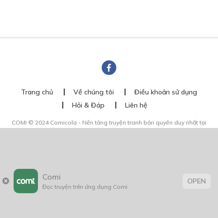
Trang chủ
Về chúng tôi
Điều khoản sử dụng
Hỏi & Đáp
Liên hệ
COMI © 2024 Comicola - Nền tảng truyện tranh bản quyền duy nhất tại
Việt Nam.
Cơ quan chủ quản: Công ty Cổ phần Comicola
Giấy xác nhận Đăng ký hoạt động phát hành Xuất bản phẩm điện tử số
2700/XN-CXBIPH do Cục Xuất bản, In và Phát hành cấp ngày 01/06/2022
Giấy Đăng kí kinh doanh số 0313105297 do Sở Kế hoạch và Đầu tư thành
phố Hồ Chí Minh cấp ngày 21/1/2015
Comi
OPEN
Đọc truyện trên ứng dụng Comi