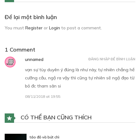
Để lại một bình luận
You must
Register
or
Login
to post a comment.
1 Comment
unnamed
ĐĂNG NHẬP ĐỂ BÌNH LUẬN
vạn sự tùy duyên ý đúng là như này, tự nhiên chẳng hề
cưỡng cầu, ngộ ra vậy thì cũng tự nhiên sẽ ngộ đạo từ
bỏ đc tham sân si
08/11/2018 at 19:55
CÓ THỂ BẠN CŨNG THÍCH
táo đỏ và bút chì