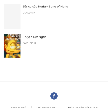
Bài ca của Naria – Song of Naria
25/04/2023
Truyện Cực Ngắn
10/01/2019
Trang chủ
Về chúng tôi
Điều khoản sử dụng