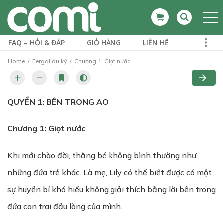
FAQ – HỎI & ĐÁP
GIỎ HÀNG
LIÊN HỆ
Home
Fergal du ký
Chương 1: Giọt nước
QUYỂN 1: BÊN TRONG AO
Chương 1: Giọt nước
Khi mới chào đời, thằng bé không bình thường như
những đứa trẻ khác. Là mẹ, Lily có thể biết được có một
sự huyền bí khó hiểu không giải thích bằng lời bên trong
đứa con trai đầu lòng của mình.