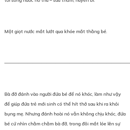
tới sóng nước hồ thu – sâu thẳm, huyền bí.
Một giọt nước mắt lướt qua khóe mắt thằng bé.
———————————————————————————
Bà đỡ đánh vào người đứa bé để nó khóc, làm như vậy
để giúp đứa trẻ mới sinh có thể hít thở sau khi ra khỏi
bụng mẹ. Nhưng đánh hoài nó vẫn không chịu khóc, đứa
bé cứ nhìn chằm chằm bà đỡ, trong đôi mắt lóe lên sự