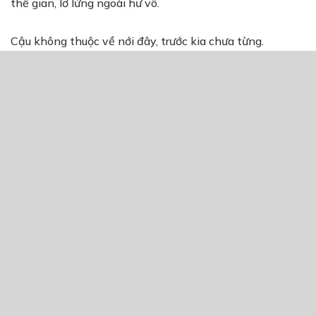
thế gian, lơ lửng ngoài hư vô.
Cậu không thuộc về nới đây, trước kia chưa từng.
Fergal là một linh hồn đặc biệt, cậu được cho phép giữ
phần lớn ký ức cuộc đời trước. Cậu từng là một con người
sống ở Trái Đất, quốc gia không rõ bởi chính cậu cũng
chẳng nhớ. Cậu cũng không thể nhớ ra tên mình khi còn
sống ở Trái Đất, dường như có một sức mạnh huyền bí
đã niêm phong nó, mỗi khi cố nhớ lại làm đầu cậu đau
đớn vô cùng.
Không như mấy dạng nhân vật chính chết đột ngột
hay bị triệu hồi đến thế giới khác linh tinh, cậu là một
ông già.