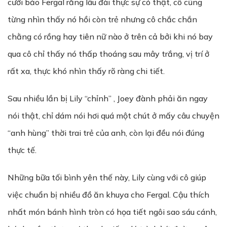
cười bảo Fergal rằng lâu đài thực sự có thật, cô cũng
từng nhìn thấy nó hồi còn trẻ nhưng cô chắc chắn
chằng có rồng hay tiên nữ nào ở trên cả bởi khi nó bay
qua cô chỉ thấy nó thấp thoáng sau mây trắng, vị trí ở
rất xa, thực khó nhìn thấy rõ ràng chi tiết.
Sau nhiều lần bị Lily ‘‘chỉnh’’ , Joey đành phải ăn ngay
nói thật, chỉ dám nói hơi quá một chút ở mấy câu chuyện
‘‘anh hùng’’ thời trai trẻ của anh, còn lại đều nói đúng
thực tế.
Những bữa tối bình yên thế này, Lily cùng với cô giúp
việc chuẩn bị nhiều đồ ăn khuya cho Fergal. Cậu thích
nhất món bánh hình tròn có họa tiết ngôi sao sáu cánh,