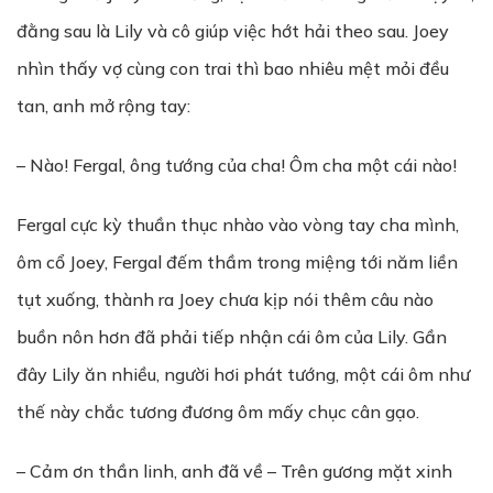
đằng sau là Lily và cô giúp việc hớt hải theo sau. Joey
nhìn thấy vợ cùng con trai thì bao nhiêu mệt mỏi đều
tan, anh mở rộng tay:
– Nào! Fergal, ông tướng của cha! Ôm cha một cái nào!
Fergal cực kỳ thuần thục nhào vào vòng tay cha mình,
ôm cổ Joey, Fergal đếm thầm trong miệng tới năm liền
tụt xuống, thành ra Joey chưa kịp nói thêm câu nào
buồn nôn hơn đã phải tiếp nhận cái ôm của Lily. Gần
đây Lily ăn nhiều, người hơi phát tướng, một cái ôm như
thế này chắc tương đương ôm mấy chục cân gạo.
– Cảm ơn thần linh, anh đã về – Trên gương mặt xinh