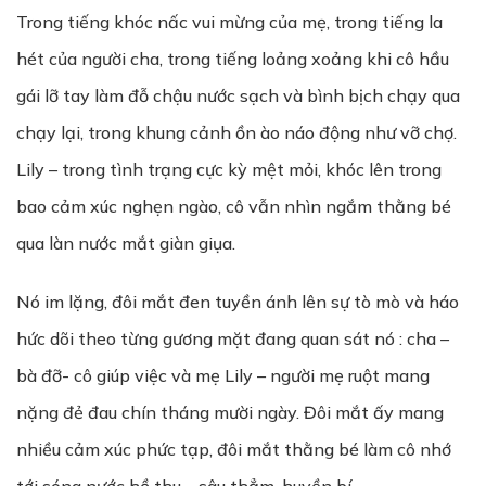
Trong tiếng khóc nấc vui mừng của mẹ, trong tiếng la
hét của người cha, trong tiếng loảng xoảng khi cô hầu
gái lỡ tay làm đỗ chậu nước sạch và bình bịch chạy qua
chạy lại, trong khung cảnh ồn ào náo động như vỡ chợ.
Lily – trong tình trạng cực kỳ mệt mỏi, khóc lên trong
bao cảm xúc nghẹn ngào, cô vẫn nhìn ngắm thằng bé
qua làn nước mắt giàn giụa.
Nó im lặng, đôi mắt đen tuyền ánh lên sự tò mò và háo
hức dõi theo từng gương mặt đang quan sát nó : cha –
bà đỡ- cô giúp việc và mẹ Lily – người mẹ ruột mang
nặng đẻ đau chín tháng mười ngày. Đôi mắt ấy mang
nhiều cảm xúc phức tạp, đôi mắt thằng bé làm cô nhớ