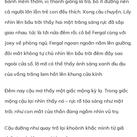
bánh mềm thơm, vị thanh giống lá trà, bỏ ít đường nên
cả người lớn lẫn trẻ con đều thích. Xong câu chuyện, Lily
nhìn lên bầu trời thấy hai mặt trăng sáng rực đã sắp
giao nhau, tức là tới nửa đêm rồi, cô bế Fergal cùng với
Joey về phòng ngủ. Fergal ngoan ngoãn nằm lên giường,
đôi mắt không tự chủ nhìn lên bầu trời đêm đầy sao
ngoài cửa sổ, lờ mờ có thể thấy ánh sáng xanh dìu dịu
của vầng trăng lam hắt lên khung cửa kính.
Đêm nay cậu mơ thấy một giấc mộng kỳ lạ. Trong giấc
mộng cậu lại nhìn thấy nó – rực rỡ tỏa sáng như mặt
trời, như con mắt của thần đang ngắm nhìn vũ trụ.
Cậu dường như quay trở lại khoảnh khắc mình từ giã