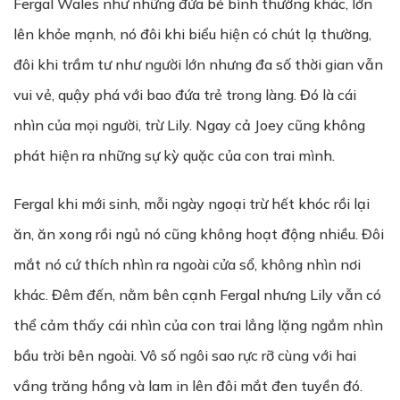
Fergal Wales như những đứa bé bình thường khác, lớn
lên khỏe mạnh, nó đôi khi biểu hiện có chút lạ thường,
đôi khi trầm tư như người lớn nhưng đa số thời gian vẫn
vui vẻ, quậy phá với bao đứa trẻ trong làng. Đó là cái
nhìn của mọi người, trừ Lily. Ngay cả Joey cũng không
phát hiện ra những sự kỳ quặc của con trai mình.
Fergal khi mới sinh, mỗi ngày ngoại trừ hết khóc rồi lại
ăn, ăn xong rồi ngủ nó cũng không hoạt động nhiều. Đôi
mắt nó cứ thích nhìn ra ngoài cửa sổ, không nhìn nơi
khác. Đêm đến, nằm bên cạnh Fergal nhưng Lily vẫn có
thể cảm thấy cái nhìn của con trai lẳng lặng ngắm nhìn
bầu trời bên ngoài. Vô số ngôi sao rực rỡ cùng với hai
vầng trăng hồng và lam in lên đôi mắt đen tuyền đó.