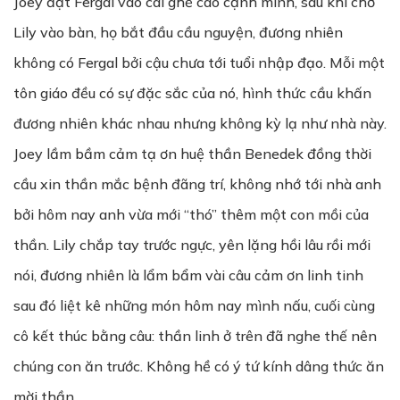
Joey đặt Fergal vào cái ghế cao cạnh mình, sau khi chờ
Lily vào bàn, họ bắt đầu cầu nguyện, đương nhiên
không có Fergal bởi cậu chưa tới tuổi nhập đạo. Mỗi một
tôn giáo đều có sự đặc sắc của nó, hình thức cầu khấn
đương nhiên khác nhau nhưng không kỳ lạ như nhà này.
Joey lầm bầm cảm tạ ơn huệ thần Benedek đồng thời
cầu xin thần mắc bệnh đãng trí, không nhớ tới nhà anh
bởi hôm nay anh vừa mới ‘‘thó’’ thêm một con mồi của
thần. Lily chắp tay trước ngực, yên lặng hồi lâu rồi mới
nói, đương nhiên là lẩm bẩm vài câu cảm ơn linh tinh
sau đó liệt kê những món hôm nay mình nấu, cuối cùng
cô kết thúc bằng câu: thần linh ở trên đã nghe thế nên
chúng con ăn trước. Không hề có ý tứ kính dâng thức ăn
mời thần.