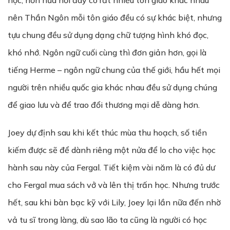
học, hơn nữa nơi đây có rất nhiều tôn giáo khác nhau
nên Thần Ngôn mỗi tôn giáo đều có sự khác biệt, nhưng
tựu chung đều sử dụng dạng chữ tượng hình khó đọc,
khó nhớ. Ngôn ngữ cuối cùng thì đơn giản hơn, gọi là
tiếng Herme – ngôn ngữ chung của thế giới, hầu hết mọi
người trên nhiều quốc gia khác nhau đều sử dụng chúng
để giao lưu và để trao đổi thương mại dễ dàng hơn.
Joey dự định sau khi kết thúc mùa thu hoạch, số tiền
kiếm được sẽ để dành riêng một nửa để lo cho việc học
hành sau này của Fergal. Tiết kiệm vài năm là có đủ dư
cho Fergal mua sách vở và lên thị trấn học. Nhưng trước
hết, sau khi bàn bạc kỹ với Lily, Joey lại lần nữa đến nhờ
vả tu sĩ trong làng, dù sao lão ta cũng là người có học