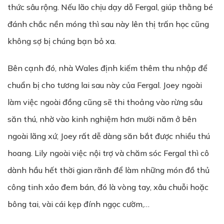
thức sâu rộng. Nếu lão chịu dạy dỗ Fergal, giúp thằng bé
đánh chắc nền móng thì sau này lên thị trấn học cũng
không sợ bị chúng bạn bỏ xa.
Bên cạnh đó, nhà Wales định kiếm thêm thu nhập để
chuẩn bị cho tương lai sau này của Fergal. Joey ngoài
làm việc ngoài đồng cũng sẽ thi thoảng vào rừng sâu
săn thú, nhờ vào kinh nghiệm hơn mười năm ở bên
ngoài lãng xứ, Joey rất dễ dàng săn bắt được nhiều thú
hoang. Lily ngoài việc nội trợ và chăm sóc Fergal thì cô
dành hầu hết thời gian rãnh để làm những món đồ thủ
công tinh xảo đem bán, đó là vòng tay, xâu chuỗi hoặc
bông tai, vài cái kẹp đính ngọc cườm,…