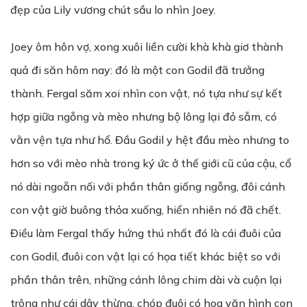
đẹp của Lily vương chút sầu lo nhìn Joey.
Joey ôm hôn vợ, xong xuôi liền cười khà khà giơ thành
quả đi săn hôm nay: đó là một con Godil đã trưởng
thành. Fergal săm xoi nhìn con vật, nó tựa như sự kết
hợp giữa ngỗng và mèo nhưng bộ lông lại đỏ sẫm, có
vằn vện tựa như hổ. Đầu Godil y hệt đầu mèo nhưng to
hơn so với mèo nhà trong ký ức ở thế giới cũ của cậu, cổ
nó dài ngoẵn nối với phần thân giống ngỗng, đôi cánh
con vật giờ buông thỏa xuống, hiển nhiên nó đã chết.
Điều làm Fergal thấy hứng thú nhất đó là cái đuôi của
con Godil, đuôi con vật lại có họa tiết khác biệt so với
phần thân trên, những cánh lông chim dài và cuộn lại
trông như cái dây thừng, chóp đuôi có hoa văn hình con