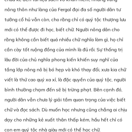
nông thôn như làng của Fergal đại đa số người dân tư
tưởng cổ hủ vẫn còn, cho rằng chỉ có quý tộc thượng lưu
mới có thể được đi học, biết chữ. Người nông dân cho
rằng không cần biết quá nhiều chữ nghĩa làm gì, họ chỉ
cần cày tốt ruộng đồng của mình là đủ rồi. Sự thống trị
lâu đời của chủ nghĩa phong kiến khiến suy nghĩ của
tầng lớp nông nô bị bó hẹp và khó thay đổi, xưa kia chữ
viết là thứ cao quý xa xỉ, là đặc quyền của quý tộc, người
bình thường chạm đến sẽ bị trừng phạt. Bên cạnh đó,
người dân vẫn chưa lý giải tầm quan trọng của việc biết
chữ và đọc sách. Dù muốn học nhưng cũng chẳng ai chịu
dạy cho những kẻ xuất thân thấp kém, hầu hết chỉ có
con em quý tộc nhà giàu mới có thể học chữ.