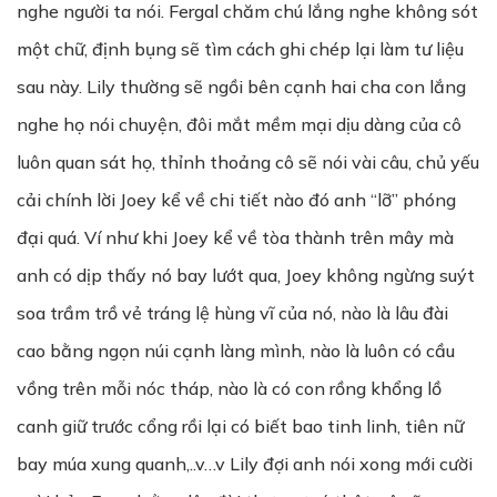
nghe người ta nói. Fergal chăm chú lắng nghe không sót
một chữ, định bụng sẽ tìm cách ghi chép lại làm tư liệu
sau này. Lily thường sẽ ngồi bên cạnh hai cha con lắng
nghe họ nói chuyện, đôi mắt mềm mại dịu dàng của cô
luôn quan sát họ, thỉnh thoảng cô sẽ nói vài câu, chủ yếu
cải chính lời Joey kể về chi tiết nào đó anh ‘‘lỡ’’ phóng
đại quá. Ví như khi Joey kể về tòa thành trên mây mà
anh có dịp thấy nó bay lướt qua, Joey không ngừng suýt
soa trầm trồ vẻ tráng lệ hùng vĩ của nó, nào là lâu đài
cao bằng ngọn núi cạnh làng mình, nào là luôn có cầu
vồng trên mỗi nóc tháp, nào là có con rồng khổng lồ
canh giữ trước cổng rồi lại có biết bao tinh linh, tiên nữ
bay múa xung quanh,..v…v Lily đợi anh nói xong mới cười