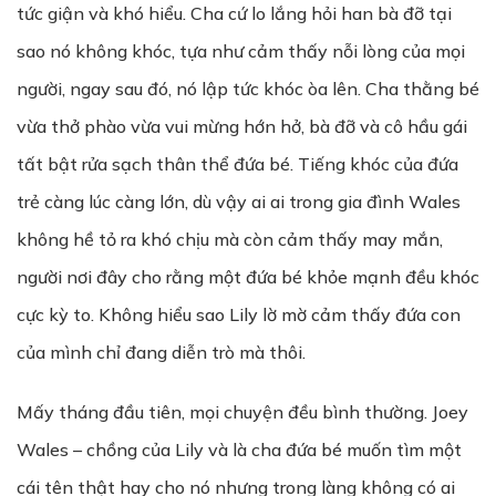
tức giận và khó hiểu. Cha cứ lo lắng hỏi han bà đỡ tại
sao nó không khóc, tựa như cảm thấy nỗi lòng của mọi
người, ngay sau đó, nó lập tức khóc òa lên. Cha thằng bé
vừa thở phào vừa vui mừng hớn hở, bà đỡ và cô hầu gái
tất bật rửa sạch thân thể đứa bé. Tiếng khóc của đứa
trẻ càng lúc càng lớn, dù vậy ai ai trong gia đình Wales
không hề tỏ ra khó chịu mà còn cảm thấy may mắn,
người nơi đây cho rằng một đứa bé khỏe mạnh đều khóc
cực kỳ to. Không hiểu sao Lily lờ mờ cảm thấy đứa con
của mình chỉ đang diễn trò mà thôi.
Mấy tháng đầu tiên, mọi chuyện đều bình thường. Joey
Wales – chồng của Lily và là cha đứa bé muốn tìm một
cái tên thật hay cho nó nhưng trong làng không có ai