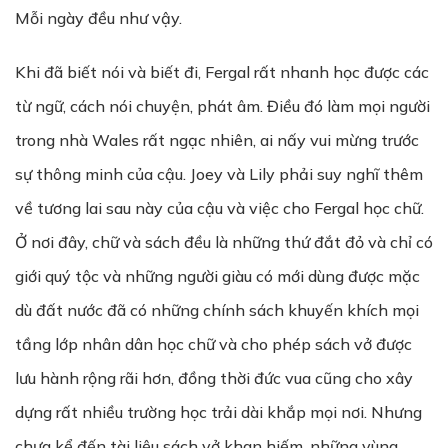
Mỗi ngày đều như vậy.
Khi đã biết nói và biết đi, Fergal rất nhanh học được các
từ ngữ, cách nói chuyện, phát âm. Điều đó làm mọi người
trong nhà Wales rất ngạc nhiên, ai nấy vui mừng trước
sự thông minh của cậu. Joey và Lily phải suy nghĩ thêm
về tương lai sau này của cậu và việc cho Fergal học chữ.
Ở nơi đây, chữ và sách đều là những thứ đắt đỏ và chỉ có
giới quý tộc và những người giàu có mới dùng được mặc
dù đất nước đã có những chính sách khuyến khích mọi
tầng lớp nhân dân học chữ và cho phép sách vở được
lưu hành rộng rãi hơn, đồng thời đức vua cũng cho xây
dựng rất nhiều trường học trải dài khắp mọi nơi. Nhưng
chưa kể đến tài liệu sách vở khan hiếm, những vùng