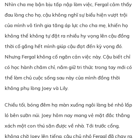
Nhìn cha mẹ bận bịu tấp nập làm việc, Fergal cảm thấy
đau lòng cho họ, cậu không nghĩ sự biểu hiện vượt trội
của mình vô tình gia tăng áp lực cho cha mẹ, khiến họ
không thể không tự đặt ra nhiều hy vọng lên cậu đồng
thời cố gắng hết mình giúp cậu đạt đến kỳ vọng đó.
Nhưng Fergal không cố ngăn cản việc này. Cậu biết chỉ
có học hành chăm chỉ, nắm giữ tri thức trong tay mới có
thể làm chủ cuộc sống sau này của mình đồng thời
không phụ lòng Joey và Lily.
Chiều tối, bóng đêm hạ màn xuống ngôi làng bé nhỏ lấp
ló bên sườn núi. Joey hôm nay mang vẻ mặt đắc thắng
xách một con thú săn được về nhà. Tới trước cổng,
không chờ Joey lên tiếng, cậu chủ nhỏ Fergal đã chạy ra,