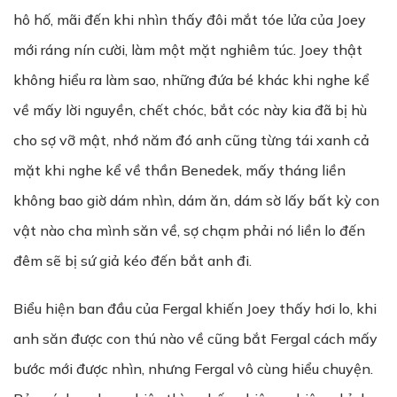
hô hố, mãi đến khi nhìn thấy đôi mắt tóe lửa của Joey
mới ráng nín cười, làm một mặt nghiêm túc. Joey thật
không hiểu ra làm sao, những đứa bé khác khi nghe kể
về mấy lời nguyền, chết chóc, bắt cóc này kia đã bị hù
cho sợ vỡ mật, nhớ năm đó anh cũng từng tái xanh cả
mặt khi nghe kể về thần Benedek, mấy tháng liền
không bao giờ dám nhìn, dám ăn, dám sờ lấy bất kỳ con
vật nào cha mình săn về, sợ chạm phải nó liền lo đến
đêm sẽ bị sứ giả kéo đến bắt anh đi.
Biểu hiện ban đầu của Fergal khiến Joey thấy hơi lo, khi
anh săn được con thú nào về cũng bắt Fergal cách mấy
bước mới được nhìn, nhưng Fergal vô cùng hiểu chuyện.