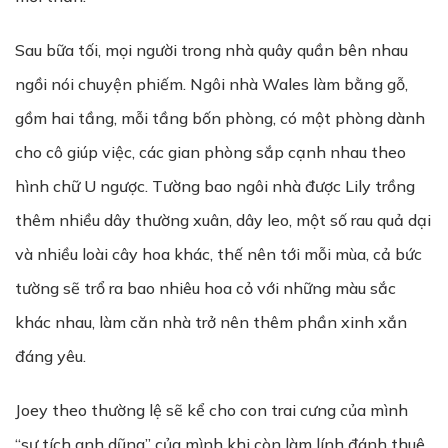
Sau bữa tối, mọi người trong nhà quây quần bên nhau
ngồi nói chuyện phiếm. Ngôi nhà Wales làm bằng gỗ,
gồm hai tầng, mỗi tầng bốn phòng, có một phòng dành
cho cô giúp việc, các gian phòng sắp cạnh nhau theo
hình chữ U ngược. Tường bao ngôi nhà được Lily trồng
thêm nhiều dây thường xuân, dây leo, một số rau quả dại
và nhiều loài cây hoa khác, thế nên tới mỗi mùa, cả bức
tường sẽ trổ ra bao nhiêu hoa cỏ với những màu sắc
khác nhau, làm căn nhà trở nên thêm phần xinh xắn
đáng yêu.
Joey theo thường lệ sẽ kể cho con trai cưng của mình
‘‘sự tích anh dũng’’ của mình khi còn làm lính đánh thuê.