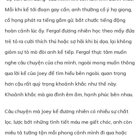
Mỗi khi kể tới đoạn gay cấn, anh thường cố ý hạ giọng,
cổ họng phát ra tiếng gầm gừ, bắt chước tiếng động
hoàn cảnh lúc ấy. Fergal đương nhiên học theo mấy đứa
trẻ tỏ ra cười thích thú hoặc sợ hãi khi bị dọa, lại không
giảm sự tò mò đòi anh kể tiếp. Fergal thực tâm muốn
nghe câu chuyện của cha mình, ngoài mong muốn thông
qua lời kể của Joey để tìm hiểu bên ngoài, quan trọng
hơn cậu rất quý trọng khoảnh khắc như thế này.
Khoảnh khắc mà gia đình êm ấm, hạnh phúc bên nhau.
Câu chuyện mà Joey kể đương nhiên có nhiều sự chắt
lọc, lược bớt những tình tiết máu me giết chóc, anh còn
miêu tả tường tận mỗi phong cảnh mình đi qua hoặc