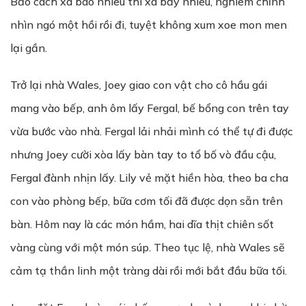
Bảo cách xa bao nhiêu thì xa bấy nhiêu, nghiêm chỉnh
nhìn ngó một hồi rồi đi, tuyệt không xum xoe mon men
lại gần.
Trở lại nhà Wales, Joey giao con vật cho cô hầu gái
mang vào bếp, anh ôm lấy Fergal, bế bổng con trên tay
vừa bước vào nhà. Fergal lải nhải mình có thể tự đi được
nhưng Joey cười xòa lấy bàn tay to tổ bố vò đầu cậu,
Fergal đành nhịn lấy. Lily vẻ mặt hiền hòa, theo ba cha
con vào phòng bếp, bữa cơm tối đã được dọn sẵn trên
bàn. Hôm nay là các món hầm, hai dĩa thịt chiên sốt
vàng cùng với một món súp. Theo tục lệ, nhà Wales sẽ
cảm tạ thần linh một tràng dài rồi mới bắt đầu bữa tối.