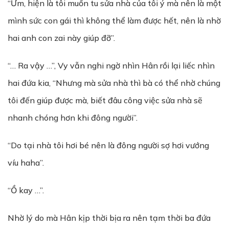
“Ừm, hiện là tôi muốn tu sửa nhà của tôi ý mà nên là một
mình sức con gái thì không thể làm được hết, nên là nhờ
hai anh con zai này giúp đỡ”.
“… Ra vậy …”, Vy vẫn nghi ngờ nhìn Hân rồi lại liếc nhìn
hai đứa kia, “Nhưng mà sửa nhà thì bà có thể nhờ chúng
tôi đến giúp được mà, biết đâu công việc sửa nhà sẽ
nhanh chóng hơn khi đông người”.
“Do tại nhà tôi hơi bé nên là đông người sợ hơi vướng
víu haha”.
“Ồ kay …”.
Nhờ lý do mà Hân kịp thời bịa ra nên tạm thời ba đứa