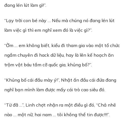
đang lén lút làm gì!”.
“Lạy trời con bé này … Nếu mà chúng nó đang lén lút
làm việc gì thì em nghĩ xem đó là việc gì?”.
“Ờm … em không biết, kiểu đi tham gia vào một tổ chức
ngầm chuyên đi hack dữ liệu, hay là lên kế hoạch ăn
trộm vật báu tầm cỡ quốc gia, khủng bố?”.
“Khủng bố cái đầu mày ý!”, Nhật ấn đầu cái đứa đang
nghĩ bạn mình làm được mấy cái trò cao siêu đó.
“Từ đã …”, Linh chợt nhận ra một điều gì đó, “Chả nhẽ
nào … một nữ, hai nam … tôi không thể tin được!!!”.