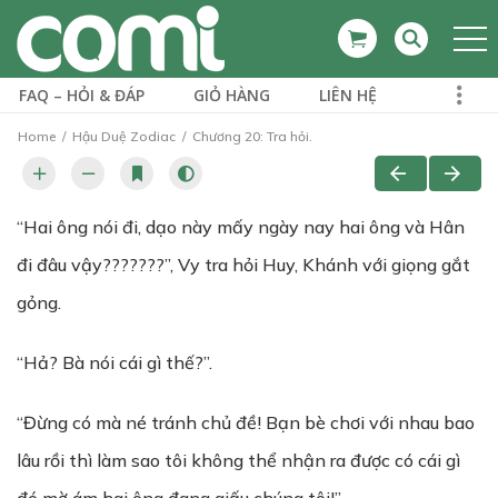
FAQ – HỎI & ĐÁP
GIỎ HÀNG
LIÊN HỆ
Home
Hậu Duệ Zodiac
Chương 20: Tra hỏi.
“Hai ông nói đi, dạo này mấy ngày nay hai ông và Hân
đi đâu vậy???????”, Vy tra hỏi Huy, Khánh với giọng gắt
gỏng.
“Hả? Bà nói cái gì thế?”.
“Đừng có mà né tránh chủ đề! Bạn bè chơi với nhau bao
lâu rồi thì làm sao tôi không thể nhận ra được có cái gì