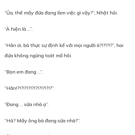
“Ủa, thế mấy đứa đang làm việc gì vậy?”, Nhật hỏi.
“À hiện là …”.
“Hân ơi, bà thực sự định kể với mọi người à?!?!?!?”, hai
đứa không ngừng toát mồ hôi.
“Bọn em đang …”.
“Hân!?!?!?!?!?!?!?!?!?!?”.
“Đang … sửa nhà ạ”.
“Hả? Mấy ông bà đang sửa nhà?”.