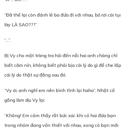
“Đã thế lại còn đánh lẻ ba đứa đi với nhau, bỏ rơi cái tụi
lày LÀ SAO???”.
“…”.
Bị Vy cho một tràng tra hỏi đến nỗi hai anh chàng chỉ
biết câm nín, không biết phải bịa cái lý do gì để che lấp
cái lý do thật sự đằng sau đó.
“Vy ơi, anh nghĩ em nên bình tĩnh lại haha”, Nhật cố
gắng làm dịu Vy lại.
“Không! Em cảm thấy rất bức xúc khi có hai đứa bạn
trong nhóm đang vốn thiết với nhau, xong có bạn mới