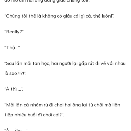
đó mờ ám hai ông đang giấu chúng tôi!”.
“Chúng tôi thề là không có giấu cái gì cả, thề luôn!”.
“Really?”.
“Thậ…”.
“Sau lần mỗi tan học, hai người lại gấp rút đi về với nhau
là sao?!?!”.
“À thì …”.
“Mỗi lần cả nhóm rủ đi chơi hai ông lại từ chối mà liên
tiếp nhiều buổi đi chơi cơ!?”.
“À … ờm …”.