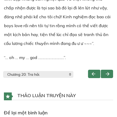
chấp nhận được là tại sao bà đó lại đi lén lút như vậy,
đáng nhẽ phải kể cho tôi chứ! Kinh nghiệm đọc bao cái
boys love rồi nên tôi tự tin rằng mình có thể viết được
một kịch bản hay, tiện thể lúc chỉ đạo sẽ tranh thủ ăn
cẩu lương chiếc thuyền mình đang đu ư ư ~~~”.
“… oh … my … god ………………………”.
THẢO LUẬN TRUYỆN NÀY
Để lại một bình luận