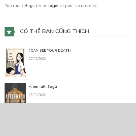
You must
Register
or
Login
to post a comment.
CÓ THỂ BẠN CŨNG THÍCH
I CAN SEE YOUR DEATH
27/12/2020
Aftermath Saga
28/12/2022
Jayce’s Short Stories
04/02/2023