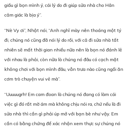
giấu gì bọn mình ý, cái lý do đi giúp sửa nhà cho Hân
cảm giác là bịa ý”.
“Nè Vy ơi”, Nhật nói, “Anh nghĩ mày nên thoáng một tý
đi, chúng nó cũng đã nói lý do rồi, với cả đi sửa nhà tất
nhiên sẽ mất thời gian nhiều nữa nên là bọn nó đánh lẻ
với nhau là phải, còn nữa là chúng nó đâu có cạch mặt
không chơi với bọn mình đâu, vẫn trưa nào cũng ngồi ăn
cơm trò chuyện vui vẻ mà”.
“Uuuuugrh! Em cam đoan là chúng nó đang có làm cái
việc gì đó rất mờ ám mà không chịu nói ra, chứ nếu là đi
sửa nhà thì cần gì phải úp mở với bạn bè như vậy. Em
cần có bằng chứng để xác nhận xem thực sự chúng nó