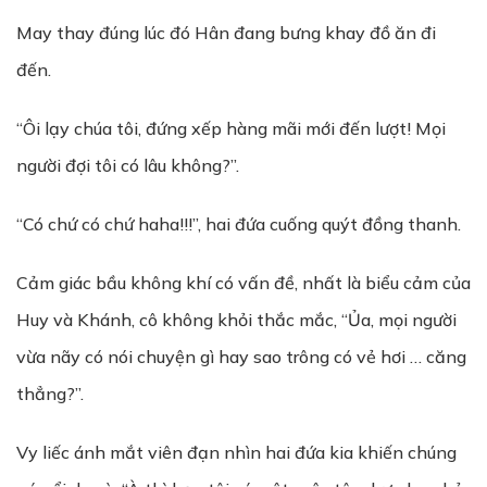
May thay đúng lúc đó Hân đang bưng khay đồ ăn đi
đến.
“Ôi lạy chúa tôi, đứng xếp hàng mãi mới đến lượt! Mọi
người đợi tôi có lâu không?”.
“Có chứ có chứ haha!!!”, hai đứa cuống quýt đồng thanh.
Cảm giác bầu không khí có vấn đề, nhất là biểu cảm của
Huy và Khánh, cô không khỏi thắc mắc, “Ủa, mọi người
vừa nãy có nói chuyện gì hay sao trông có vẻ hơi … căng
thẳng?”.
Vy liếc ánh mắt viên đạn nhìn hai đứa kia khiến chúng