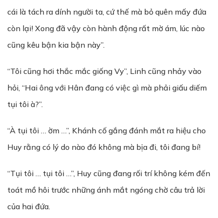
cái là tách ra dính người ta, cứ thế mà bỏ quên mấy đứa
còn lại! Xong đã vậy còn hành động rất mờ ám, lúc nào
cũng kêu bận kia bận này”.
“Tôi cũng hơi thắc mắc giống Vy”, Linh cũng nhảy vào
hỏi, “Hai ông với Hân đang có việc gì mà phải giấu diếm
tụi tôi à?”.
“À tụi tôi … ờm …”, Khánh cố gắng đánh mắt ra hiệu cho
Huy rằng có lý do nào đó không mà bịa đi, tôi đang bí!
“Tụi tôi … tụi tôi …”, Huy cũng đang rối trí không kém đến
toát mồ hôi trước những ánh mắt ngóng chờ câu trả lời
của hai đứa.