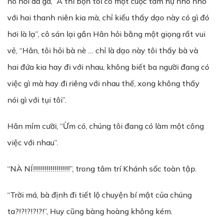
nó nổi da gà, “À thì bọn tôi có một cuộc tâm hự nho nhỏ
với hai thanh niên kia mà, chỉ kiểu thấy dạo này có gì đó
hơi là lạ”, cô sán lại gần Hân hỏi bằng một giọng rất vui
vẻ, “Hân, tôi hỏi bà nè … chỉ là dạo này tôi thấy bà và
hai đứa kia hay đi với nhau, không biết ba người đang có
việc gì mà hay đi riêng với nhau thế, xong không thấy
nói gì với tụi tôi”.
Hân mỉm cười, “Ừm có, chúng tôi đang có làm một công
việc với nhau”.
“NÀ NÍ!!!!!!!!!!!!!!!!!!!”, trong tâm trí Khánh sốc toàn tập.
“Trời má, bà định đi tiết lộ chuyện bí mật của chúng
ta?!?!?!?!?!”, Huy cũng bàng hoàng không kém.