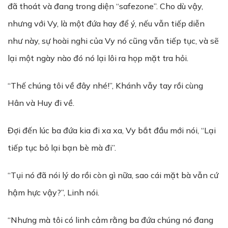
đã thoát và đang trong diện “safezone”. Cho dù vậy,
nhưng với Vy, là một đứa hay để ý, nếu vẫn tiếp diễn
như này, sự hoài nghi của Vy nó cũng vẫn tiếp tục, và sẽ
lại một ngày nào đó nó lại lôi ra họp mặt tra hỏi.
“Thế chúng tôi về đây nhé!”, Khánh vẫy tay rồi cùng
Hân và Huy đi về.
Đợi đến lúc ba đứa kia đi xa xa, Vy bắt đầu mới nói, “Lại
tiếp tục bỏ lại bạn bè mà đi”.
“Tụi nó đã nói lý do rồi còn gì nữa, sao cái mặt bà vẫn cứ
hậm hực vậy?”, Linh nói.
“Nhưng mà tôi có linh cảm rằng ba đứa chúng nó đang