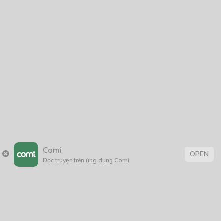
Signal of dreamer
12/12/2019
Thẻ:
bí ẩn
,
dị giới
,
Đời Thường
,
giật gân
,
Hài Hước
,
hành động
,
Kẻ tâm
thần
,
kinh dị
,
Lãng Mạn
,
school
,
tâm lý
,
tình cảm
,
truyện Việt
Comi
OPEN
Đọc truyện trên ứng dụng Comi
Trang chủ
Về chúng tôi
Điều khoản sử dụng